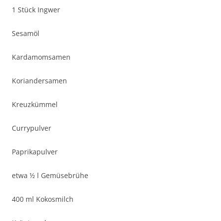
1 Stück Ingwer
Sesamöl
Kardamomsamen
Koriandersamen
Kreuzkümmel
Currypulver
Paprikapulver
etwa ½ l Gemüsebrühe
400 ml Kokosmilch