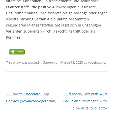
Vitamine, Mineralien, Spurenelemente und sekundäre
Pflanzenstoffe, die positive Auswirkungen auf unsere
Gesundheit haben. Ihre rosarote bis gelborange oder sogar
violette Färbung verdankt die Batate bestimmten
sekundären Pflanzenstoffen. Sie lässt sich in unzähligen
Varianten zubereiten – roh, gekocht, gegrillt oder als
Pommes.
This entry was posted in
Suppen
on
March 13, 2025
by
veggietable
.
Post
←
Claire’s Chocolate Chip
Puff Pastry Tart with Wild
navigation
Cookies (ovo-lacto-vegetarian)
Garlic and Parmesan with
pine nuts (ovo-lacto-