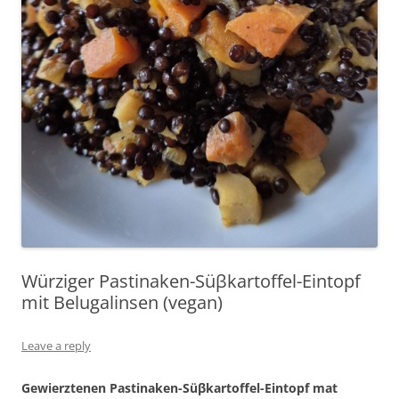
Würziger Pastinaken-Süβkartoffel-Eintopf
mit Belugalinsen (vegan)
Leave a reply
Gewierztenen Pastinaken-Sü
β
kartoffel-Eintopf mat