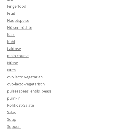
Fingerfood
Fruit
Hauptspeise
Hülsenfrüchte
Käse
Kohl
Laktose
main course
Nüsse
Nuts
ovo lacto vegetarian
ovo-lacto-vegetarisch
pulses (peas,lentils, beas)
pumkin
Rohkost/Salate
Salad
Soup
Suppen