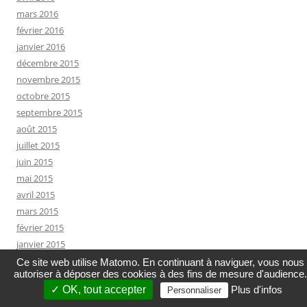
mars 2016
février 2016
janvier 2016
décembre 2015
novembre 2015
octobre 2015
septembre 2015
août 2015
juillet 2015
juin 2015
mai 2015
avril 2015
mars 2015
février 2015
janvier 2015
décembre 2014
Ce site web utilise Matomo. En continuant à naviguer, vous nous
autoriser à déposer des cookies à des fins de mesure d'audience.
novembre 2014
✓ OK, tout accepter
Plus d'infos
Personnaliser
octobre 2014