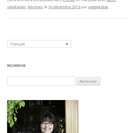
végétarien
,
légumes
, le
16 décembre 2013
par
veggietable
.
Français
RECHERCHE
Rechercher :