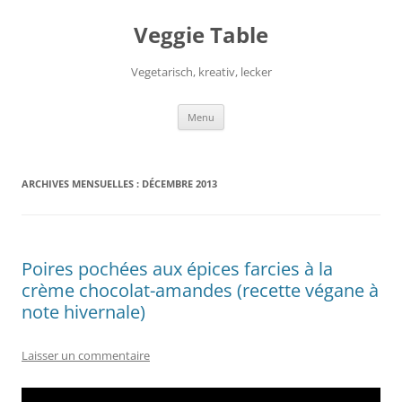
Aller
au
Veggie Table
contenu
Vegetarisch, kreativ, lecker
Menu
ARCHIVES MENSUELLES :
DÉCEMBRE 2013
Poires pochées aux épices farcies à la
crème chocolat-amandes (recette végane à
note hivernale)
Laisser un commentaire