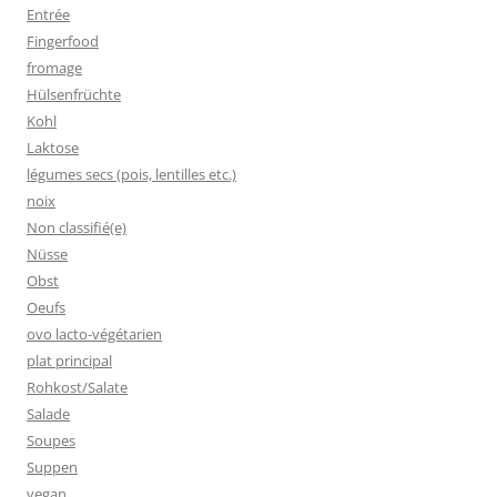
Entrée
Fingerfood
fromage
Hülsenfrüchte
Kohl
Laktose
légumes secs (pois, lentilles etc.)
noix
Non classifié(e)
Nüsse
Obst
Oeufs
ovo lacto-végétarien
plat principal
Rohkost/Salate
Salade
Soupes
Suppen
vegan