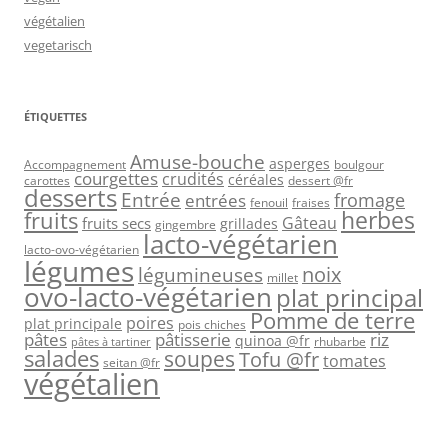
végétalien
vegetarisch
ÉTIQUETTES
Amuse-bouche
asperges
Accompagnement
boulgour
courgettes
crudités
céréales
carottes
dessert @fr
desserts
Entrée
fromage
entrées
fenouil
fraises
herbes
fruits
Gâteau
fruits secs
grillades
gingembre
lacto-végétarien
lacto-ovo-végétarien
légumes
légumineuses
noix
millet
ovo-lacto-végétarien
plat principal
Pomme de terre
poires
plat principale
pois chiches
pâtes
riz
pâtisserie
quinoa @fr
rhubarbe
pâtes à tartiner
salades
soupes
Tofu @fr
tomates
seitan @fr
végétalien