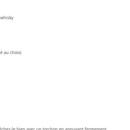
 whisky
té au choix)
échez-le bien avec un torchon en appuyant fermement