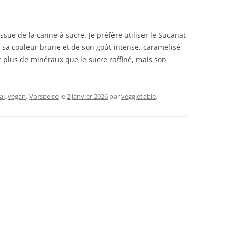
ssue de la canne à sucre. Je préfère utiliser le Sucanat
e sa couleur brune et de son goût intense, caramelisé
t plus de minéraux que le sucre raffiné, mais son
al
,
vegan
,
Vorspeise
le
2 janvier 2026
par
veggietable
.