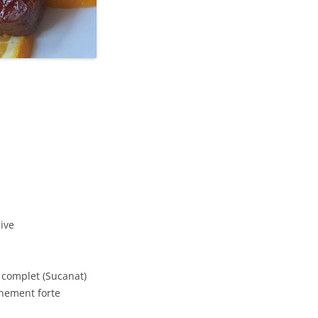
live
 complet (Sucanat)
nement forte