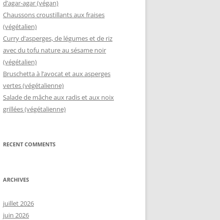
d’agar-agar (végan)
Chaussons croustillants aux fraises
(végétalien)
Curry d’asperges, de légumes et de riz
avec du tofu nature au sésame noir
(végétalien)
Bruschetta à l’avocat et aux asperges
vertes (végétalienne)
Salade de mâche aux radis et aux noix
grillées (végétalienne)
RECENT COMMENTS
ARCHIVES
juillet 2026
juin 2026