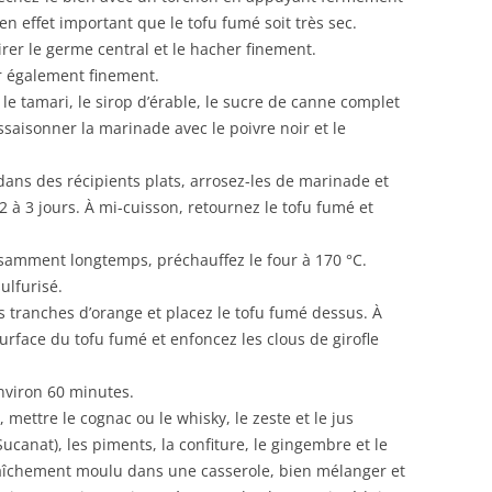
 en effet important que le tofu fumé soit très sec.
tirer le germe central et le hacher finement.
er également finement.
, le tamari, le sirop d’érable, le sucre de canne complet
aisonner la marinade avec le poivre noir et le
dans des récipients plats, arrosez-les de marinade et
 à 3 jours. À mi-cuisson, retournez le tofu fumé et
isamment longtemps, préchauffez le four à 170 °C.
ulfurisé.
s tranches d’orange et placez le tofu fumé dessus. À
surface du tofu fumé et enfoncez les clous de girofle
environ 60 minutes.
 mettre le cognac ou le whisky, le zeste et le jus
ucanat), les piments, la confiture, le gingembre et le
fraîchement moulu dans une casserole, bien mélanger et