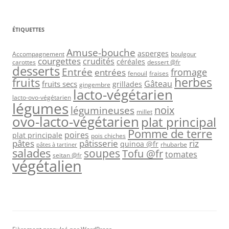
ÉTIQUETTES
Amuse-bouche
asperges
Accompagnement
boulgour
courgettes
crudités
céréales
carottes
dessert @fr
desserts
Entrée
fromage
entrées
fenouil
fraises
herbes
fruits
Gâteau
fruits secs
grillades
gingembre
lacto-végétarien
lacto-ovo-végétarien
légumes
légumineuses
noix
millet
ovo-lacto-végétarien
plat principal
Pomme de terre
poires
plat principale
pois chiches
pâtes
riz
pâtisserie
quinoa @fr
rhubarbe
pâtes à tartiner
salades
soupes
Tofu @fr
tomates
seitan @fr
végétalien