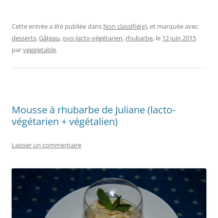
Cette entrée a été publiée dans
Non classifié(e)
, et marquée avec
desserts
,
Gâteau
,
ovo-lacto-végétarien
,
rhubarbe
, le
12 juin 2015
par
veggietable
.
Mousse à rhubarbe de Juliane (lacto-
végétarien + végétalien)
Laisser un commentaire