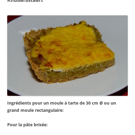
Ingr
édients pour un moule
à tarte de 30 cm
Ø ou un
grand moule rectangulaire:
Pour la p
âte bris
ée: