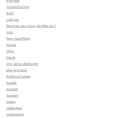
fromage
Hülsenfrüchte
Kohl
Laktose
légumes secs (pois, lentilles etc.)
noix
Non classifié(e)
Nüsse
Obst
Oeufs
ovo lacto-végétarien
plat principal
Rohkost/Salate
Salade
Soupes
Suppen
vegan
végétalien
vegetarisch