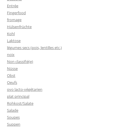
Entrée
Fingerfood
fromage
Hülsenfrüchte
Kohl
Laktose
légumes secs (pois, lentilles etc.)
noix
Non classifié(e)
Nüsse
Obst
Oeufs
ovo lacto-végétarien
plat principal
Rohkost/Salate
Salade
Soupes
Suppen