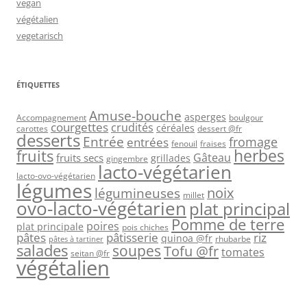
vegan
végétalien
vegetarisch
ÉTIQUETTES
Amuse-bouche
asperges
Accompagnement
boulgour
courgettes
crudités
céréales
carottes
dessert @fr
desserts
Entrée
fromage
entrées
fenouil
fraises
herbes
fruits
Gâteau
fruits secs
grillades
gingembre
lacto-végétarien
lacto-ovo-végétarien
légumes
légumineuses
noix
millet
ovo-lacto-végétarien
plat principal
Pomme de terre
poires
plat principale
pois chiches
pâtes
riz
pâtisserie
quinoa @fr
rhubarbe
pâtes à tartiner
salades
soupes
Tofu @fr
tomates
seitan @fr
végétalien