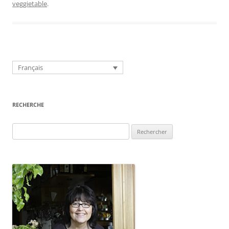
veggietable
.
Français
RECHERCHE
Rechercher :