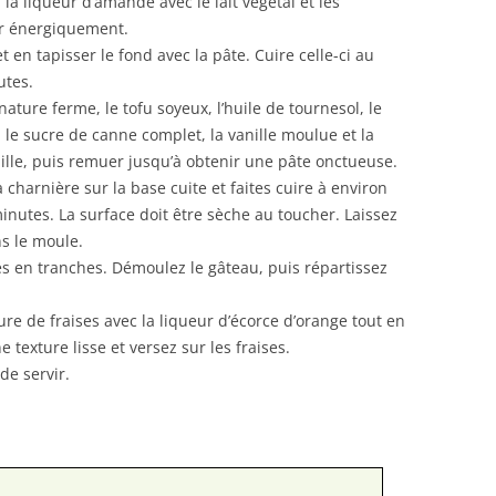
a liqueur d’amande avec le lait végétal et les
rir énergiquement.
t en tapisser le fond avec la pâte. Cuire celle-ci au
utes.
ature ferme, le tofu soyeux, l’huile de tournesol, le
on, le sucre de canne complet, la vanille moulue et la
ille, puis remuer jusqu’à obtenir une pâte onctueuse.
 charnière sur la base cuite et faites cuire à environ
utes. La surface doit être sèche au toucher. Laissez
ns le moule.
es en tranches. Démoulez le gâteau, puis répartissez
ure de fraises avec la liqueur d’écorce d’orange tout en
texture lisse et versez sur les fraises.
de servir.