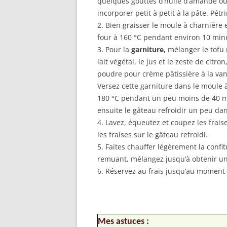
quelques gouttes d’huile d’amande ou l
incorporer petit à petit à la pâte. Pét
2. Bien graisser le moule à charnière e
four à 160 °C pendant environ 10 min
3. Pour la
garniture,
mélanger le tofu n
lait végétal, le jus et le zeste de citr
poudre pour crème pâtissière à la van
Versez cette garniture dans le moule à
180 °C pendant un peu moins de 40 min
ensuite le gâteau refroidir un peu da
4. Lavez, équeutez et coupez les frais
les fraises sur le gâteau refroidi.
5. Faites chauffer légèrement la confit
remuant, mélangez jusqu’à obtenir une 
6. Réservez au frais jusqu’au moment 
Mes astuces :