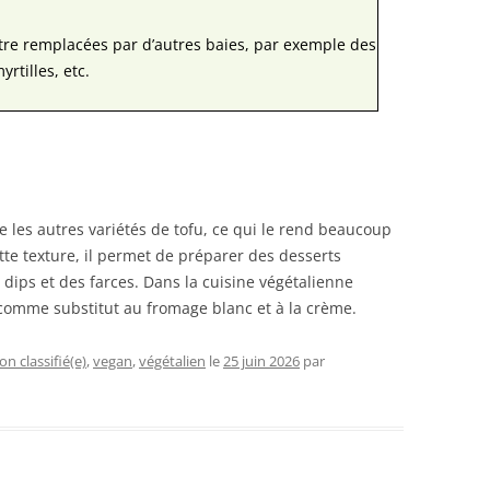
tre remplacées par d’autres baies, par exemple des
rtilles, etc.
e les autres variétés de tofu, ce qui le rend beaucoup
tte texture, il permet de préparer des desserts
dips et des farces. Dans la cuisine végétalienne
 comme substitut au fromage blanc et à la crème.
on classifié(e)
,
vegan
,
végétalien
le
25 juin 2026
par