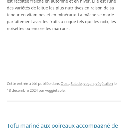
est récoltée fraîche en automne et en hiver. Elle est l’une
des variétés de laitue les plus nutritives en raison de sa
teneur en vitamines et en minéraux. La mâche se marie
parfaitement avec les fruits à coque tels que les noix, les
noisettes ou encore les marrons.
Cette entrée a été publiée dans
Obst
,
Salade
,
vegan
,
végétalien
le
13 décembre 2024
par
veggietable
.
Tofu mariné aux poireaux accompagné de