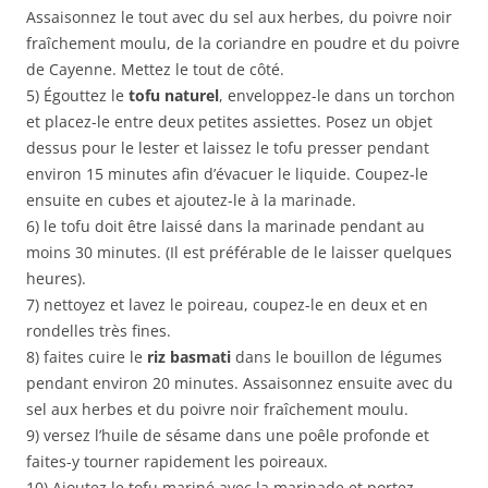
Assaisonnez le tout avec du sel aux herbes, du poivre noir
fraîchement moulu, de la coriandre en poudre et du poivre
de Cayenne. Mettez le tout de côté.
5) Égouttez le
tofu naturel
, enveloppez-le dans un torchon
et placez-le entre deux petites assiettes. Posez un objet
dessus pour le lester et laissez le tofu presser pendant
environ 15 minutes afin d’évacuer le liquide. Coupez-le
ensuite en cubes et ajoutez-le à la marinade.
6) le tofu doit être laissé dans la marinade pendant au
moins 30 minutes. (Il est préférable de le laisser quelques
heures).
7) nettoyez et lavez le poireau, coupez-le en deux et en
rondelles très fines.
8) faites cuire le
riz basmati
dans le bouillon de légumes
pendant environ 20 minutes. Assaisonnez ensuite avec du
sel aux herbes et du poivre noir fraîchement moulu.
9) versez l’huile de sésame dans une poêle profonde et
faites-y tourner rapidement les poireaux.
10) Ajoutez le tofu mariné avec la marinade et portez