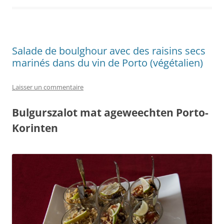
Salade de boulghour avec des raisins secs
marinés dans du vin de Porto (végétalien)
Laisser un commentaire
Bulgurszalot mat ageweechten Porto-
Korinten