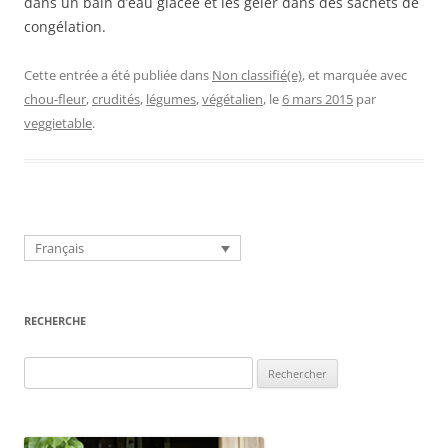
dans un bain d’eau glacée et les geler dans des sachets de
congélation.
Cette entrée a été publiée dans
Non classifié(e)
, et marquée avec
chou-fleur
,
crudités
,
légumes
,
végétalien
, le
6 mars 2015
par
veggietable
.
Français
RECHERCHE
Rechercher :