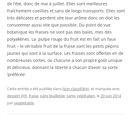
de l’été, donc de mai à juillet. Elles sont meilleures
fraîchement cueillies et sans de longs transports. Elles sont
très délicates et perdent vite leur arôme donc on doit les
consommer aussi vite que possible. Du point de vue
botanique les fraises ne sont pas des baies, mes des
polyakènes. La pulpe rouge du fruit est en fait un faux
fruit – le véritable fruit de la fraise sont les petits pépins
jaunes qui sont à la surface. Les fraises sont offertes en de
nombreuses sortes, où chacune a son propre goût unique
et délicieux, donnant la liberté à chacun d’avoir sa sorte
‘préférée’.
Cette entrée a été publiée dans
Non classifié(e)
, et marquée avec
dessert @fr
,
fraise
,
pâte feuilletée
,
tarte
,
végétalien
, le
20 juin 2014
par
veggietable
.