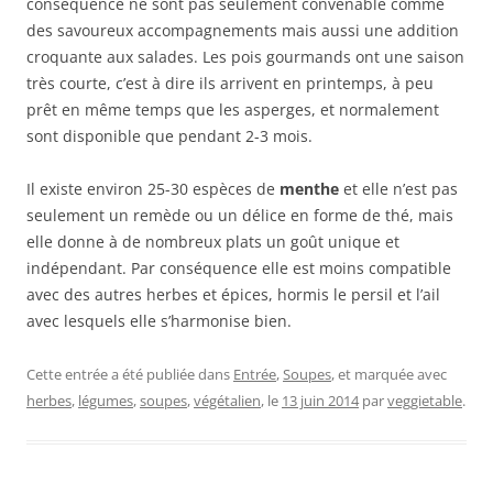
conséquence ne sont pas seulement convenable comme
des savoureux accompagnements mais aussi une addition
croquante aux salades. Les pois gourmands ont une saison
très courte, c’est à dire ils arrivent en printemps, à peu
prêt en même temps que les asperges, et normalement
sont disponible que pendant 2-3 mois.
Il existe environ 25-30 espèces de
menthe
et elle n’est pas
seulement un remède ou un délice en forme de thé, mais
elle donne à de nombreux plats un goût unique et
indépendant. Par conséquence elle est moins compatible
avec des autres herbes et épices, hormis le persil et l’ail
avec lesquels elle s’harmonise bien.
Cette entrée a été publiée dans
Entrée
,
Soupes
, et marquée avec
herbes
,
légumes
,
soupes
,
végétalien
, le
13 juin 2014
par
veggietable
.