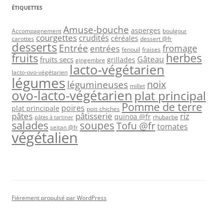
ÉTIQUETTES
Amuse-bouche
asperges
Accompagnement
boulgour
courgettes
crudités
céréales
carottes
dessert @fr
desserts
Entrée
fromage
entrées
fenouil
fraises
herbes
fruits
Gâteau
fruits secs
grillades
gingembre
lacto-végétarien
lacto-ovo-végétarien
légumes
légumineuses
noix
millet
ovo-lacto-végétarien
plat principal
Pomme de terre
poires
plat principale
pois chiches
pâtes
riz
pâtisserie
quinoa @fr
rhubarbe
pâtes à tartiner
salades
soupes
Tofu @fr
tomates
seitan @fr
végétalien
Fièrement propulsé par WordPress