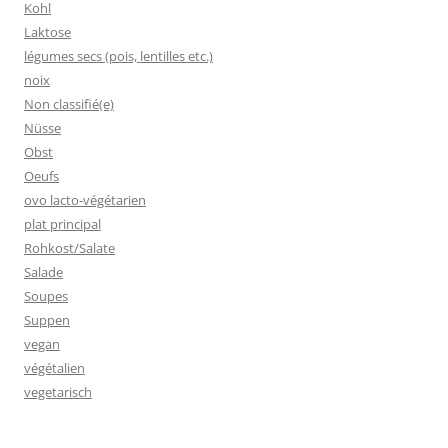
Kohl
Laktose
légumes secs (pois, lentilles etc.)
noix
Non classifié(e)
Nüsse
Obst
Oeufs
ovo lacto-végétarien
plat principal
Rohkost/Salate
Salade
Soupes
Suppen
vegan
végétalien
vegetarisch