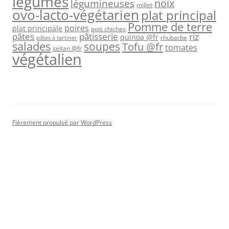
légumes
légumineuses
noix
millet
ovo-lacto-végétarien
plat principal
Pomme de terre
poires
plat principale
pois chiches
pâtes
riz
pâtisserie
quinoa @fr
rhubarbe
pâtes à tartiner
salades
soupes
Tofu @fr
tomates
seitan @fr
végétalien
Fièrement propulsé par WordPress