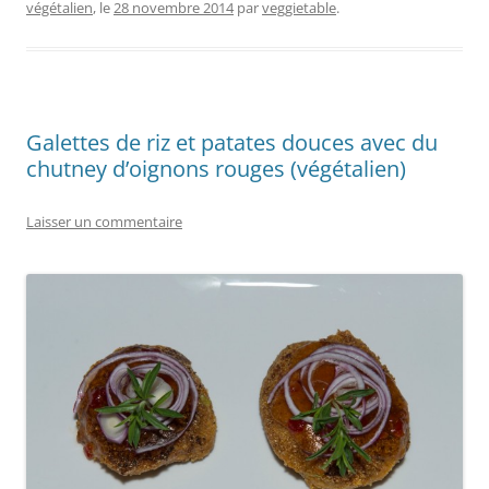
végétalien
, le
28 novembre 2014
par
veggietable
.
Galettes de riz et patates douces avec du
chutney d’oignons rouges (végétalien)
Laisser un commentaire