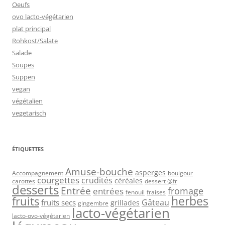
Oeufs
ovo lacto-végétarien
plat principal
Rohkost/Salate
Salade
Soupes
Suppen
vegan
végétalien
vegetarisch
ÉTIQUETTES
Amuse-bouche
asperges
Accompagnement
boulgour
courgettes
crudités
céréales
carottes
dessert @fr
desserts
Entrée
fromage
entrées
fenouil
fraises
herbes
fruits
Gâteau
fruits secs
grillades
gingembre
lacto-végétarien
lacto-ovo-végétarien