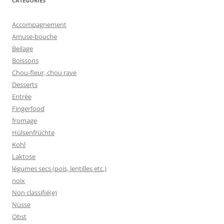
CATEGORIES
Accompagnement
Amuse-bouche
Beilage
Boissons
Chou-fleur, chou rave
Desserts
Entrée
Fingerfood
fromage
Hülsenfrüchte
Kohl
Laktose
légumes secs (pois, lentilles etc.)
noix
Non classifié(e)
Nüsse
Obst