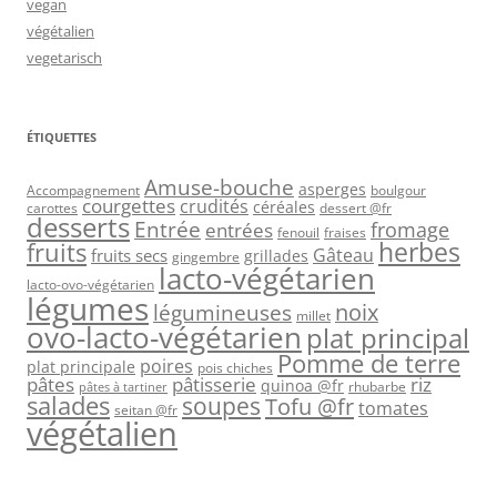
vegan
végétalien
vegetarisch
ÉTIQUETTES
Amuse-bouche
asperges
Accompagnement
boulgour
courgettes
crudités
céréales
carottes
dessert @fr
desserts
Entrée
fromage
entrées
fenouil
fraises
herbes
fruits
Gâteau
fruits secs
grillades
gingembre
lacto-végétarien
lacto-ovo-végétarien
légumes
légumineuses
noix
millet
ovo-lacto-végétarien
plat principal
Pomme de terre
poires
plat principale
pois chiches
pâtes
riz
pâtisserie
quinoa @fr
rhubarbe
pâtes à tartiner
salades
soupes
Tofu @fr
tomates
seitan @fr
végétalien