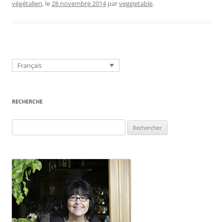
végétalien
, le
28 novembre 2014
par
veggietable
.
Français
RECHERCHE
Rechercher :