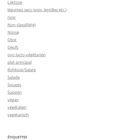
Laktose
légumes secs (pois, lentilles etc.)
noix
Non classifié(e)
Nüsse
Obst
Oeufs
ovo lacto-végétarien
plat principal
Rohkost/Salate
Salade
Soupes
Suppen
vegan
végétalien
vegetarisch
ÉTIQUETTES