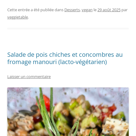
Cette entrée a été publiée dans
Desserts
,
vegan
le
29 août 2025
par
veggietable
.
Salade de pois chiches et concombres au
fromage manouri (lacto-végétarien)
Laisser un commentaire