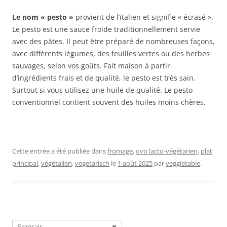
Le nom « pesto »
provient de l’italien et signifie « écrasé ».
Le pesto est une sauce froide traditionnellement servie
avec des pâtes. Il peut être préparé de nombreuses façons,
avec différents légumes, des feuilles vertes ou des herbes
sauvages, selon vos goûts. Fait maison à partir
d’ingrédients frais et de qualité, le pesto est très sain.
Surtout si vous utilisez une huile de qualité. Le pesto
conventionnel contient souvent des huiles moins chères.
Cette entrée a été publiée dans
fromage
,
ovo lacto-végétarien
,
plat
principal
,
végétalien
,
vegetarisch
le
1 août 2025
par
veggietable
.
Français