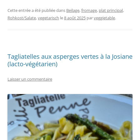
Cette entrée a été publiée dans
Beilage
,
fromage
,
plat principal
,
Rohkost/Salate
,
vegetarisch
le
8 août 2025
par
veggietable
.
Tagliatelles aux asperges vertes à la Josiane
(lacto-végétarien)
Laisser un commentaire