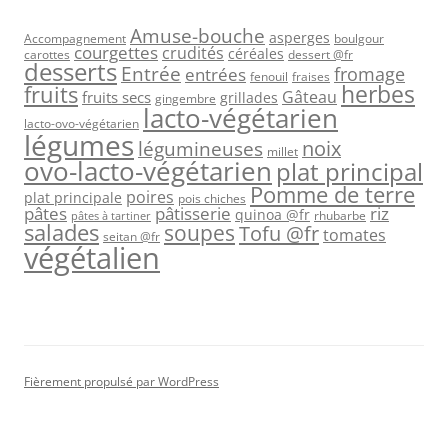
Amuse-bouche
asperges
Accompagnement
boulgour
courgettes
crudités
céréales
carottes
dessert @fr
desserts
Entrée
fromage
entrées
fenouil
fraises
herbes
fruits
Gâteau
fruits secs
grillades
gingembre
lacto-végétarien
lacto-ovo-végétarien
légumes
légumineuses
noix
millet
ovo-lacto-végétarien
plat principal
Pomme de terre
poires
plat principale
pois chiches
pâtes
riz
pâtisserie
quinoa @fr
rhubarbe
pâtes à tartiner
salades
soupes
Tofu @fr
tomates
seitan @fr
végétalien
Fièrement propulsé par WordPress