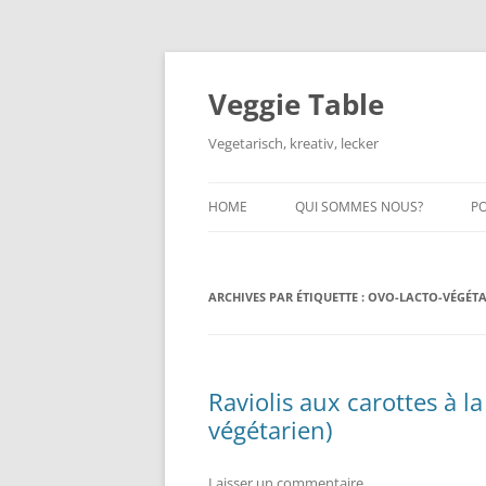
Aller
au
contenu
Veggie Table
Vegetarisch, kreativ, lecker
HOME
QUI SOMMES NOUS?
P
ARCHIVES PAR ÉTIQUETTE :
OVO-LACTO-VÉGÉTA
Raviolis aux carottes à 
végétarien)
Laisser un commentaire