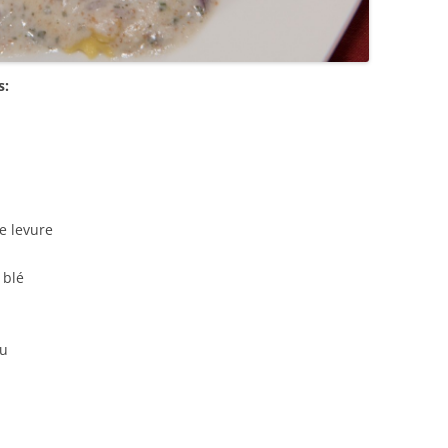
s:
e levure
 blé
lu