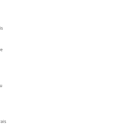
is
ve
lu
ais