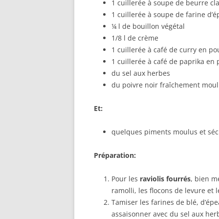
1 cuillerée à soupe de beurre cla
1 cuillerée à soupe de farine d’
¼ l de bouillon végétal
1/8 l de crème
1 cuillerée à café de curry en p
1 cuillerée à café de paprika en
du sel aux herbes
du poivre noir fraîchement mou
Et:
quelques piments moulus et sé
Préparation:
Pour les
raviolis fourrés
, bien m
ramolli, les flocons de levure et 
Tamiser les farines de blé, d’épe
assaisonner avec du sel aux herb