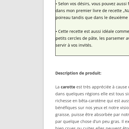
• Selon vos désirs, vous pouvez aussi f
dans mon premier livre de recette „Na
poireau tandis que dans le deuxième i
• Cette recette est aussi idéale co
petits cercles de pâte, les parsemer a
servir à vos invités.
Description de produit:
La
carotte
est très appréciée à cause 
dans quelques régions elle est tous s
richesse en bêta-carotène qui est auss
bénéfiques sur nos yeux et notre visi
graisse, puisse être absorbée par not
par quelque chose d’un peu gras. Il e
bien crues ou cuites elles peuvent êt