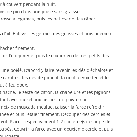
r à couvert pendant la nuit.
gnons de pin dans une poêle sans graisse.
 brosse à légumes, puis les nettoyer et les râper
s d’ail. Enlever les germes des gousses et puis finement
 l’hacher finement.
tié, l’épépiner et puis le couper en de très petits dés.
s une poêlé. D’abord y faire revenir les dés d’échalote et
de carottes, les dés de piment, la ricotta émiettée et le
ut à feu doux.
nt haché, le zeste de citron, la chapelure et les pignons
 tout avec du sel aux herbes, du poivre noir
noix de muscade moulue. Laisser la farce refroidir.
rinée et puis l’étaler finement. Découper des cercles et
œuf. Placer respectivement 1-2 cuillerée(s) à soupe de
coupés. Couvrir la farce avec un deuxième cercle et puis
fourchette.