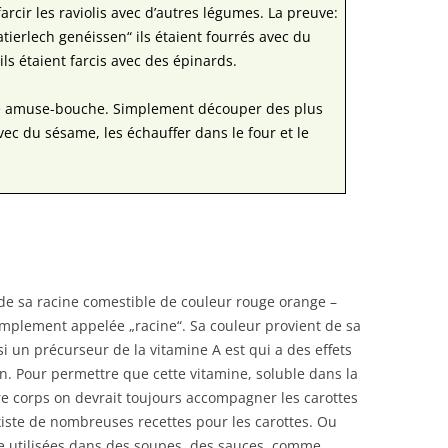
arcir les raviolis avec d’autres légumes. La preuve:
tierlech genéissen“ ils étaient fourrés avec du
ls étaient farcis avec des épinards.
mme amuse-bouche. Simplement découper des plus
vec du sésame, les échauffer dans le four et le
de sa racine comestible de couleur rouge orange –
implement appelée „racine“. Sa couleur provient de sa
i un précurseur de la vitamine A est qui a des effets
on. Pour permettre que cette vitamine, soluble dans la
re corps on devrait toujours accompagner les carottes
xiste de nombreuses recettes pour les carottes. Ou
re utilisées dans des soupes, des sauces, comme