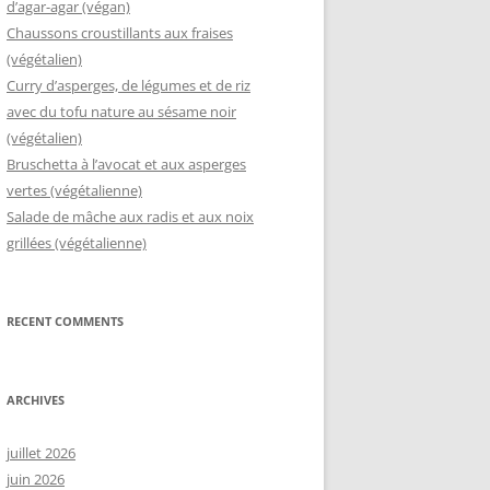
d’agar-agar (végan)
Chaussons croustillants aux fraises
(végétalien)
Curry d’asperges, de légumes et de riz
avec du tofu nature au sésame noir
(végétalien)
Bruschetta à l’avocat et aux asperges
vertes (végétalienne)
Salade de mâche aux radis et aux noix
grillées (végétalienne)
RECENT COMMENTS
ARCHIVES
juillet 2026
juin 2026