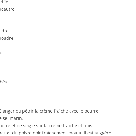
rifié
épeautre
oudre
 poudre
lu
chés
élanger ou pétrir la crème fraîche avec le beurre
le sel marin.
autre et de seigle sur la crème fraîche et puis
es et du poivre noir fraîchement moulu. Il est suggéré