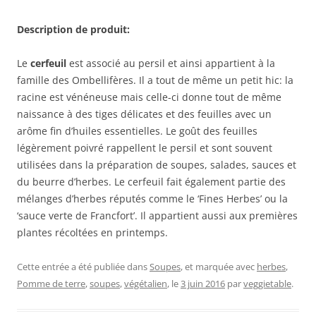
Description de produit:
Le
cerfeuil
est associé au persil et ainsi appartient à la
famille des Ombellifères. Il a tout de même un petit hic: la
racine est vénéneuse mais celle-ci donne tout de même
naissance à des tiges délicates et des feuilles avec un
arôme fin d’huiles essentielles. Le goût des feuilles
légèrement poivré rappellent le persil et sont souvent
utilisées dans la préparation de soupes, salades, sauces et
du beurre d’herbes. Le cerfeuil fait également partie des
mélanges d’herbes réputés comme le ‘Fines Herbes’ ou la
‘sauce verte de Francfort’. Il appartient aussi aux premières
plantes récoltées en printemps.
Cette entrée a été publiée dans
Soupes
, et marquée avec
herbes
,
Pomme de terre
,
soupes
,
végétalien
, le
3 juin 2016
par
veggietable
.