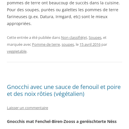
pommes de terre ont beaucoup de succès dans la cuisine.
Pour des soupes, purées ou galettes les pommes de terre
farineuses (p.ex. Datura, Irmgard, etc) sont le mieux
appropriées.
Cette entrée a été publiée dans
Non classifié(e)
,
Soupes
, et
marquée avec
Pomme de terre
,
soupes
, le
15 avril 2016
par
veggietable
.
Gnocchi avec une sauce de fenouil et poire
et des noix rôties (végétalien)
Laisser un commentaire
Gnocchis mat Fenchel-Biren-Zooss a geréischterte Nëss