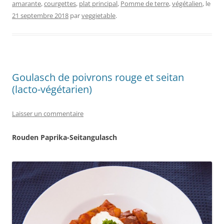
amarante
,
courgettes
,
plat principal
,
Pomme de terre
,
végétalien
, le
21 septembre 2018
par
veggietable
.
Goulasch de poivrons rouge et seitan
(lacto-végétarien)
Laisser un commentaire
Rouden Paprika-Seitangulasch