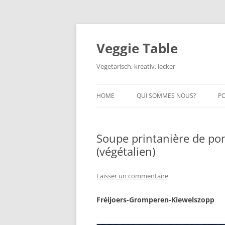
Aller
au
contenu
Veggie Table
Vegetarisch, kreativ, lecker
HOME
QUI SOMMES NOUS?
P
Soupe printanière de pom
(végétalien)
Laisser un commentaire
Fréijoers-Gromperen-Kiewelszopp