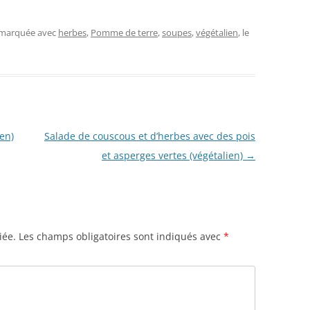
t marquée avec
herbes
,
Pomme de terre
,
soupes
,
végétalien
, le
en)
Salade de couscous et d’herbes avec des pois
et asperges vertes (végétalien)
→
iée.
Les champs obligatoires sont indiqués avec
*