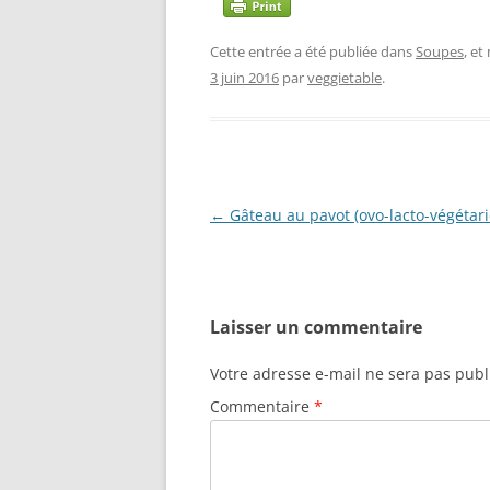
Cette entrée a été publiée dans
Soupes
, e
3 juin 2016
par
veggietable
.
Navigation
←
Gâteau au pavot (ovo-lacto-végétari
des
articles
Laisser un commentaire
Votre adresse e-mail ne sera pas publ
Commentaire
*