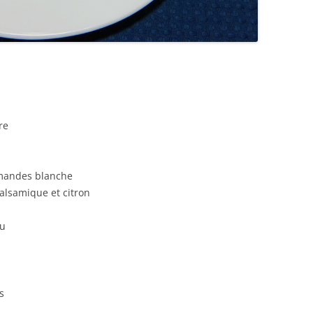
re
amandes blanche
balsamique et citron
lu
s