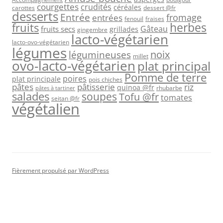
courgettes
crudités
céréales
carottes
dessert @fr
desserts
Entrée
fromage
entrées
fenouil
fraises
herbes
fruits
Gâteau
fruits secs
grillades
gingembre
lacto-végétarien
lacto-ovo-végétarien
légumes
légumineuses
noix
millet
ovo-lacto-végétarien
plat principal
Pomme de terre
poires
plat principale
pois chiches
pâtes
riz
pâtisserie
quinoa @fr
rhubarbe
pâtes à tartiner
salades
soupes
Tofu @fr
tomates
seitan @fr
végétalien
Fièrement propulsé par WordPress