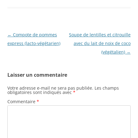
Navigation
←
Compote de pommes
Soupe de lentilles et citrouille
des
express (lacto-végétarien)
avec du lait de noix de coco
articles
(végétalien)
→
Laisser un commentaire
Votre adresse e-mail ne sera pas publiée.
Les champs
obligatoires sont indiqués avec
*
Commentaire
*