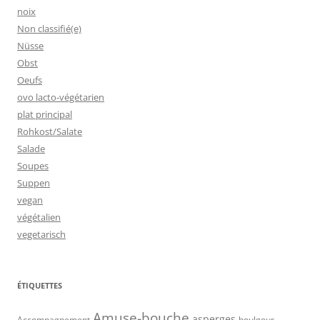
noix
Non classifié(e)
Nüsse
Obst
Oeufs
ovo lacto-végétarien
plat principal
Rohkost/Salate
Salade
Soupes
Suppen
vegan
végétalien
vegetarisch
ÉTIQUETTES
Amuse-bouche
asperges
Accompagnement
boulgour