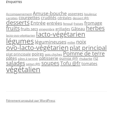
ÉTIQUETTES
Amuse-bouche
asperges
Accompagnement
boulgour
courgettes
crudités
céréales
carottes
dessert @fr
desserts
Entrée
fromage
entrées
fenouil
fraises
herbes
fruits
Gâteau
fruits secs
grillades
gingembre
lacto-végétarien
lacto-ovo-végétarien
légumes
légumineuses
noix
millet
ovo-lacto-végétarien
plat principal
Pomme de terre
poires
plat principale
pois chiches
pâtes
riz
pâtisserie
quinoa @fr
rhubarbe
pâtes à tartiner
salades
soupes
Tofu @fr
tomates
seitan @fr
végétalien
Fièrement propulsé par WordPress