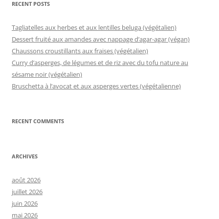
RECENT POSTS
Tagliatelles aux herbes et aux lentilles beluga (végétalien)
Dessert fruité aux amandes avec nappage d’agar-agar (végan)
Chaussons croustillants aux fraises (végétalien)
Curry d’asperges, de légumes et de riz avec du tofu nature au
sésame noir (végétalien)
Bruschetta à l’avocat et aux asperges vertes (végétalienne)
RECENT COMMENTS
ARCHIVES
août 2026
juillet 2026
juin 2026
mai 2026