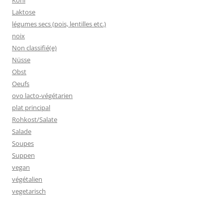
Kohl
Laktose
légumes secs (pois, lentilles etc.)
noix
Non classifié(e)
Nüsse
Obst
Oeufs
ovo lacto-végétarien
plat principal
Rohkost/Salate
Salade
Soupes
Suppen
vegan
végétalien
vegetarisch