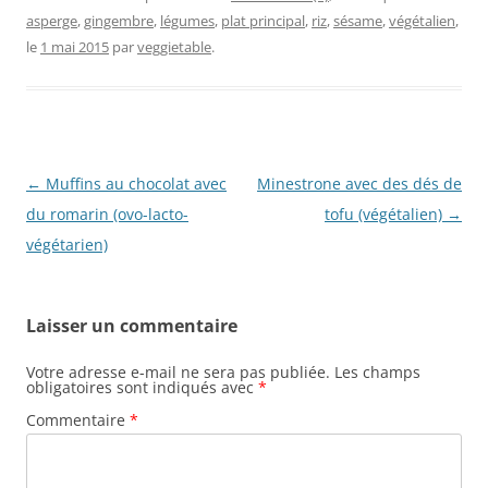
asperge
,
gingembre
,
légumes
,
plat principal
,
riz
,
sésame
,
végétalien
,
le
1 mai 2015
par
veggietable
.
Navigation
←
Muffins au chocolat avec
Minestrone avec des dés de
des
du romarin (ovo-lacto-
tofu (végétalien)
→
articles
végétarien)
Laisser un commentaire
Votre adresse e-mail ne sera pas publiée.
Les champs
obligatoires sont indiqués avec
*
Commentaire
*