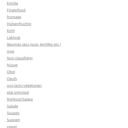
Entrée
Fingerfood
fromage
Hülsenfrüchte
Kohl
Laktose
légumes secs (pois, lentilles etc.)
noix
Non classifié(e)
Nüsse
Obst
Oeufs
ovo lacto-végétarien
plat principal
Rohkost/Salate
Salade
Soupes
Suppen
vegan