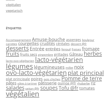
végétalien
vegetarisch
ÉTIQUETTES
Amuse-bouche
asperges
Accompagnement
boulgour
courgettes
crudités
céréales
carottes
dessert @fr
desserts
Entrée
fromage
entrées
fenouil
fraises
herbes
fruits
Gâteau
fruits secs
grillades
gingembre
lacto-végétarien
lacto-ovo-végétarien
légumes
légumineuses
noix
millet
ovo-lacto-végétarien
plat principal
Pomme de terre
poires
plat principale
pois chiches
pâtes
riz
pâtisserie
quinoa @fr
rhubarbe
pâtes à tartiner
salades
soupes
Tofu @fr
tomates
seitan @fr
végétalien