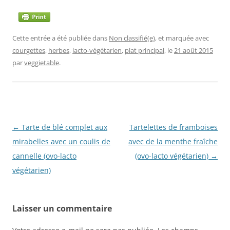
Cette entrée a été publiée dans
Non classifié(e)
, et marquée avec
courgettes
,
herbes
,
lacto-végétarien
,
plat principal
, le
21 août 2015
par
veggietable
.
Navigation
←
Tarte de blé complet aux
Tartelettes de framboises
des
mirabelles avec un coulis de
avec de la menthe fraîche
articles
cannelle (ovo-lacto
(ovo-lacto végétarien)
→
végétarien)
Laisser un commentaire