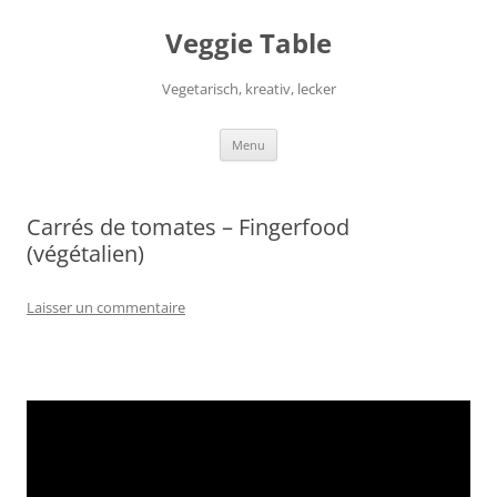
Aller
au
Veggie Table
contenu
Vegetarisch, kreativ, lecker
Menu
Carrés de tomates – Fingerfood
(végétalien)
Laisser un commentaire