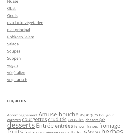
Nüsse
Obst
Oeufs
ovo lacto-végétarien
plat principal
Rohkost/Salate
Salade
Soupes
Suppen
vegan
végétalien
vegetarisch
ÉTIQUETTES
Amuse-bouche
asperges
Accompagnement
boulgour
courgettes
crudités
céréales
carottes
dessert @fr
desserts
Entrée
fromage
entrées
fenouil
fraises
herbes
fruits
Gâteau
fruits secs
grillades
gingembre