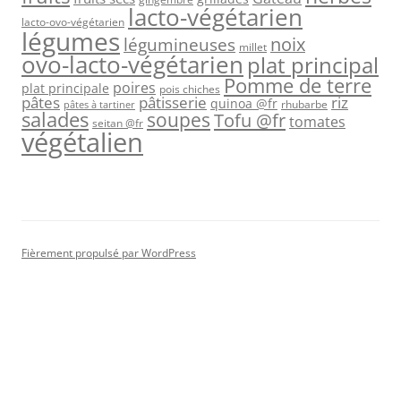
lacto-végétarien
lacto-ovo-végétarien
légumes
légumineuses
noix
millet
ovo-lacto-végétarien
plat principal
Pomme de terre
poires
plat principale
pois chiches
pâtes
riz
pâtisserie
quinoa @fr
rhubarbe
pâtes à tartiner
salades
soupes
Tofu @fr
tomates
seitan @fr
végétalien
Fièrement propulsé par WordPress