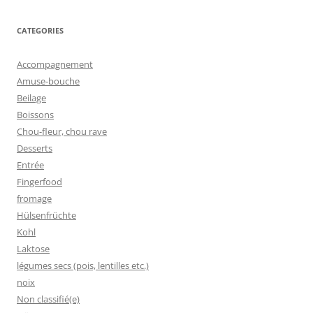
CATEGORIES
Accompagnement
Amuse-bouche
Beilage
Boissons
Chou-fleur, chou rave
Desserts
Entrée
Fingerfood
fromage
Hülsenfrüchte
Kohl
Laktose
légumes secs (pois, lentilles etc.)
noix
Non classifié(e)