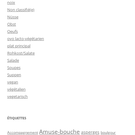
noix
Non classifié(e)
Nüsse
Obst
Oeufs
ovo lacto-végétarien
plat principal
Rohkost/Salate
Salade
Soupes
Suppen
vegan
végétalien
vegetarisch
ÉTIQUETTES
Amuse-bouche
asperges
Accompagnement
boulgour