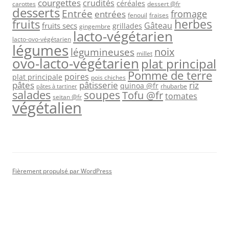
courgettes
crudités
céréales
carottes
dessert @fr
desserts
Entrée
fromage
entrées
fenouil
fraises
herbes
fruits
Gâteau
fruits secs
grillades
gingembre
lacto-végétarien
lacto-ovo-végétarien
légumes
légumineuses
noix
millet
ovo-lacto-végétarien
plat principal
Pomme de terre
poires
plat principale
pois chiches
pâtes
riz
pâtisserie
quinoa @fr
rhubarbe
pâtes à tartiner
salades
soupes
Tofu @fr
tomates
seitan @fr
végétalien
Fièrement propulsé par WordPress