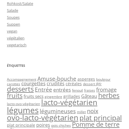
Rohkost/Salate
Salade
Soupes
Suppen
vegan
végétalien
vegetarisch
ÉTIQUETTES
Amuse-bouche
asperges
Accompagnement
boulgour
courgettes
crudités
céréales
carottes
dessert @fr
desserts
Entrée
fromage
entrées
fenouil
fraises
herbes
fruits
Gâteau
fruits secs
grillades
gingembre
lacto-végétarien
lacto-ovo-végétarien
légumes
légumineuses
noix
millet
ovo-lacto-végétarien
plat principal
Pomme de terre
poires
plat principale
pois chiches