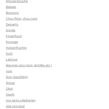
Amuse-bouche
Beilage
Boissons
Chou-fleur, chou rave
Desserts
Entrée
Fingerfood
fromage
Hülsenfrüchte
Kohl
Laktose
légumes secs (pois, lentilles etc.)
noix
Non classifié(e)
Nüsse
Obst
Oeufs
ovo lacto-végétarien
plat principal