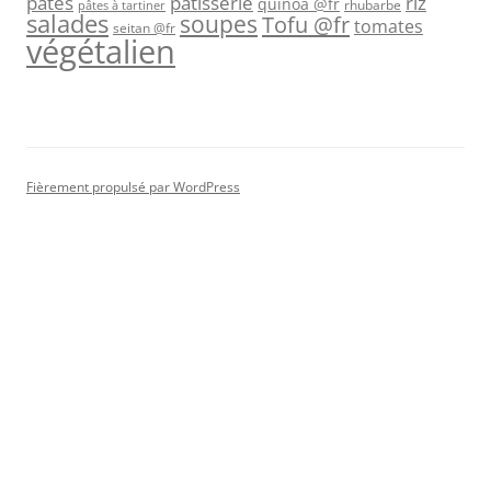
pâtes
riz
pâtisserie
quinoa @fr
rhubarbe
pâtes à tartiner
salades
soupes
Tofu @fr
tomates
seitan @fr
végétalien
Fièrement propulsé par WordPress