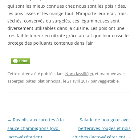
qui sont les mieux connues chez nous sont les pois ridés,
les pois lisses et les mange-tout. N’importe leur état, frais,
séchés, conservés ou surgelés, ces légumineuses sont
diversement utilisables dans la cuisine. Les pois ont une
très faible teneur en nitrate grâce au fait que leur cosse les
protège des polluants contenus dans l’air
Cette entrée a été publiée dans
Non classifié(e)
, et marquée avec
asperges
,
pâtes
,
plat principal
, le
21 avril 2017
par
veggietable
.
Navigation
←
Raviolis aux carottes à la
Salade de boulgour avec
des
sauce champignons (ovo-
betteraves rouges et pois
articles
lacto-végétarien)
chiches (lacto-végétarien)
→