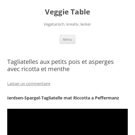
Aller
au
Veggie Table
contenu
Vegetarisch, kreativ, lecker
Menu
Tagliatelles aux petits pois et asperges
avec ricotta et menthe
Laisser un commentaire
Ierdsen-Spargel-Tagliatelle mat Riccotta a Peffermanz