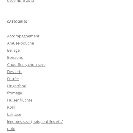
décembre 2013
CATEGORIES
Accompagnement
Amuse-bouche
Beilage
Boissons
Chou-fleur, chou rave
Desserts
Entrée
Fingerfood
fromage
Hülsenfrüchte
Kohl
Laktose
légumes secs (pois, lentilles etc.)
noix