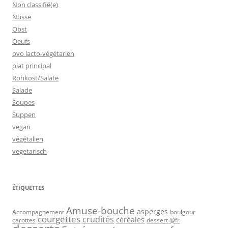
Non classifié(e)
Nüsse
Obst
Oeufs
ovo lacto-végétarien
plat principal
Rohkost/Salate
Salade
Soupes
Suppen
vegan
végétalien
vegetarisch
ÉTIQUETTES
Amuse-bouche
asperges
Accompagnement
boulgour
courgettes
crudités
céréales
carottes
dessert @fr