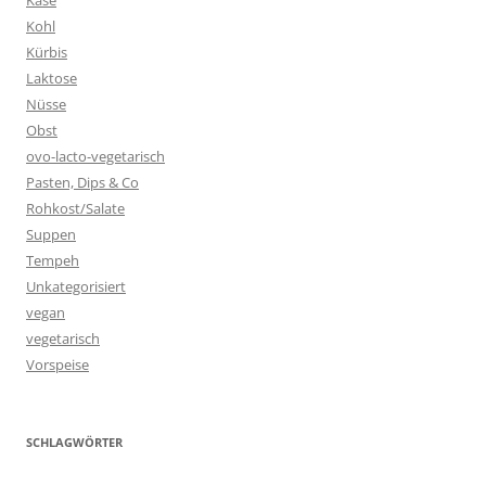
Käse
Kohl
Kürbis
Laktose
Nüsse
Obst
ovo-lacto-vegetarisch
Pasten, Dips & Co
Rohkost/Salate
Suppen
Tempeh
Unkategorisiert
vegan
vegetarisch
Vorspeise
SCHLAGWÖRTER