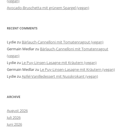
(vegan)
Avocado-Bruschetta mit grünem Spargel (vegan)
RECENT COMMENTS
Lydie
zu
Bärlauch-Cannelloni mit Tomatenragout (vegan)
Germain Medlar
zu
Bärlauch-Cannelloni mit Tomatenragout
(vegan)
Lydie
zu
Le Puy-Linsen-Lasagne mit Kräutern (vegan)
Germain Medlar
zu
Le Puy-Linsen-Lasagne mit Kräutern (vegan)
Lydie
zu
Apfel-Vanilledessert mit Nusskrokant (vegan)
ARCHIVE
August 2026
Juli 2026
Juni 2026