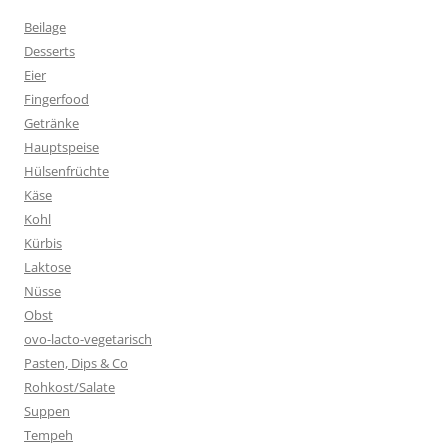
Beilage
Desserts
Eier
Fingerfood
Getränke
Hauptspeise
Hülsenfrüchte
Käse
Kohl
Kürbis
Laktose
Nüsse
Obst
ovo-lacto-vegetarisch
Pasten, Dips & Co
Rohkost/Salate
Suppen
Tempeh