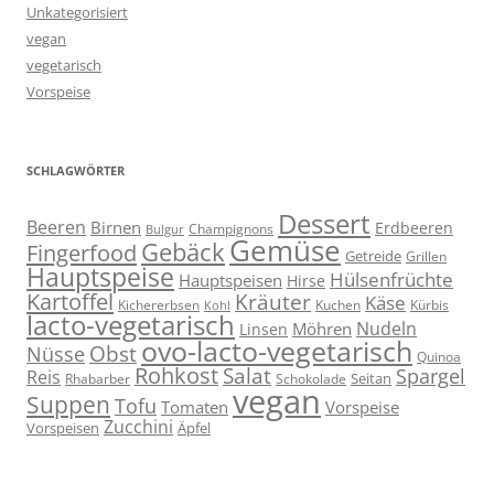
Unkategorisiert
vegan
vegetarisch
Vorspeise
SCHLAGWÖRTER
Dessert
Beeren
Birnen
Erdbeeren
Champignons
Bulgur
Gemüse
Gebäck
Fingerfood
Getreide
Grillen
Hauptspeise
Hülsenfrüchte
Hauptspeisen
Hirse
Kartoffel
Kräuter
Käse
Kuchen
Kichererbsen
Kürbis
Kohl
lacto-vegetarisch
Nudeln
Möhren
Linsen
ovo-lacto-vegetarisch
Obst
Nüsse
Quinoa
Rohkost
Salat
Spargel
Reis
Seitan
Schokolade
Rhabarber
vegan
Suppen
Tofu
Tomaten
Vorspeise
Zucchini
Vorspeisen
Äpfel