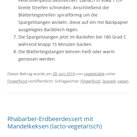
Petersilienpesto bestreichen. Danach in etwa 1 cm
breite Streifen schneiden. Anschließend die
Blätterteigstreifen spiralförmig um die
Spargelstangen wickeln, diese auf ein mit Backpapier
ausgelegtes Backblech legen.
Die Spargelstangen jetzt im Backofen bei 180 Grad C
während knapp 15 Minuten backen.
Die Blätterteigstangen können heiß oder warm
genossen werden.
Dieser Beitrag wurde am
28. Juni 2019
von
veggietable
unter
Fingerfood
veröffentlicht. Schlagwörter:
Fingerfood
,
Spargel
,
vegan
.
Rhabarber-Erdbeerdessert mit
Mandelkeksen (lacto-vegetarisch)