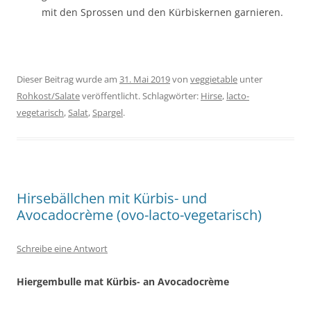
mit den Sprossen und den Kürbiskernen garnieren.
Dieser Beitrag wurde am
31. Mai 2019
von
veggietable
unter
Rohkost/Salate
veröffentlicht. Schlagwörter:
Hirse
,
lacto-
vegetarisch
,
Salat
,
Spargel
.
Hirsebällchen mit Kürbis- und
Avocadocrème (ovo-lacto-vegetarisch)
Schreibe eine Antwort
Hiergembulle mat Kürbis- an Avocadocrème