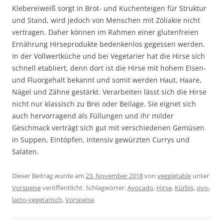
Klebereiweiß sorgt in Brot- und Kuchenteigen für Struktur
und Stand, wird jedoch von Menschen mit Zöliakie nicht
vertragen. Daher können im Rahmen einer glutenfreien
Ernährung Hirseprodukte bedenkenlos gegessen werden.
In der Vollwertküche und bei Vegetarier hat die Hirse sich
schnell etabliert, denn dort ist die Hirse mit hohem Eisen-
und Fluorgehalt bekannt und somit werden Haut, Haare,
Nägel und Zähne gestärkt. Verarbeiten lässt sich die Hirse
nicht nur klassisch zu Brei oder Beilage. Sie eignet sich
auch hervorragend als Füllungen und ihr milder
Geschmack verträgt sich gut mit verschiedenen Gemüsen
in Suppen, Eintöpfen, intensiv gewürzten Currys und
Salaten.
Dieser Beitrag wurde am
23. November 2018
von
veggietable
unter
Vorspeise
veröffentlicht. Schlagwörter:
Avocado
,
Hirse
,
Kürbis
,
ovo-
lacto-vegetarisch
,
Vorspeise
.