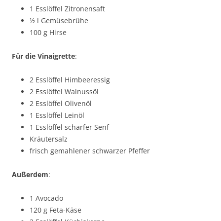
1 Esslöffel Zitronensaft
½ l Gemüsebrühe
100 g Hirse
Für
die
Vinaigrette
:
2 Esslöffel Himbeeressig
2 Esslöffel Walnussöl
2 Esslöffel Olivenöl
1 Esslöffel Leinöl
1 Esslöffel scharfer Senf
Kräutersalz
frisch gemahlener schwarzer Pfeffer
Außerdem
:
1 Avocado
120 g Feta-Käse