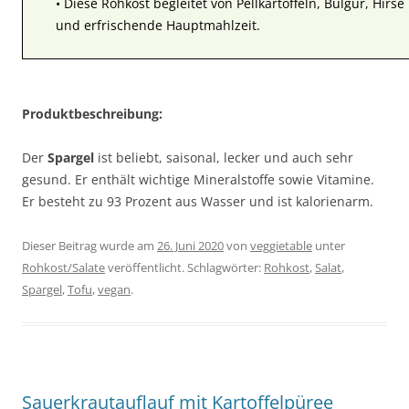
• Diese Rohkost begleitet von Pellkartoffeln, Bulgur, Hirse
und erfrischende Hauptmahlzeit.
Produktbeschreibung:
Der
Spargel
ist beliebt, saisonal, lecker und auch sehr
gesund. Er enthält wichtige Mineralstoffe sowie Vitamine.
Er besteht zu 93 Prozent aus Wasser und ist kalorienarm.
Dieser Beitrag wurde am
26. Juni 2020
von
veggietable
unter
Rohkost/Salate
veröffentlicht. Schlagwörter:
Rohkost
,
Salat
,
Spargel
,
Tofu
,
vegan
.
Sauerkrautauflauf mit Kartoffelpüree