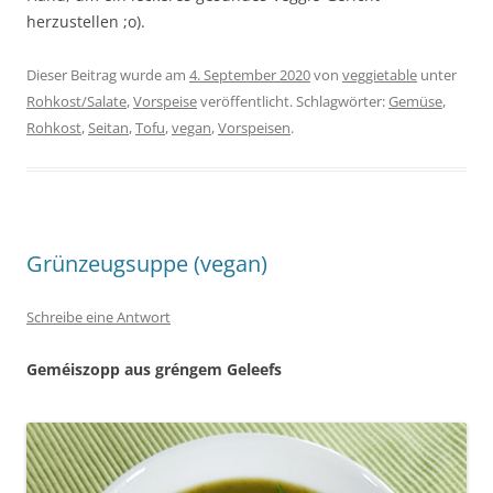
herzustellen ;o).
Dieser Beitrag wurde am
4. September 2020
von
veggietable
unter
Rohkost/Salate
,
Vorspeise
veröffentlicht. Schlagwörter:
Gemüse
,
Rohkost
,
Seitan
,
Tofu
,
vegan
,
Vorspeisen
.
Grünzeugsuppe (vegan)
Schreibe eine Antwort
Geméiszopp aus gréngem Geleefs