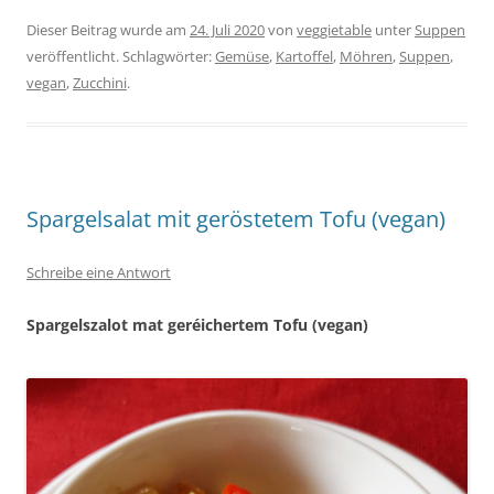
Dieser Beitrag wurde am
24. Juli 2020
von
veggietable
unter
Suppen
veröffentlicht. Schlagwörter:
Gemüse
,
Kartoffel
,
Möhren
,
Suppen
,
vegan
,
Zucchini
.
Spargelsalat mit geröstetem Tofu (vegan)
Schreibe eine Antwort
Spargelszalot mat geréichertem Tofu (vegan)