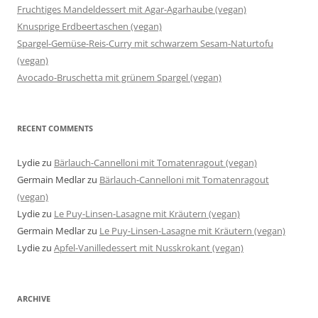
Fruchtiges Mandeldessert mit Agar-Agarhaube (vegan)
Knusprige Erdbeertaschen (vegan)
Spargel-Gemüse-Reis-Curry mit schwarzem Sesam-Naturtofu
(vegan)
Avocado-Bruschetta mit grünem Spargel (vegan)
RECENT COMMENTS
Lydie
zu
Bärlauch-Cannelloni mit Tomatenragout (vegan)
Germain Medlar
zu
Bärlauch-Cannelloni mit Tomatenragout
(vegan)
Lydie
zu
Le Puy-Linsen-Lasagne mit Kräutern (vegan)
Germain Medlar
zu
Le Puy-Linsen-Lasagne mit Kräutern (vegan)
Lydie
zu
Apfel-Vanilledessert mit Nusskrokant (vegan)
ARCHIVE