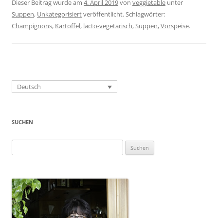
Dieser Beitrag wurde am
4. April 2019
von
veggietable
unter
Suppen
,
Unkategorisiert
veröffentlicht. Schlagwörter:
Champignons
,
Kartoffel
,
lacto-vegetarisch
,
Suppen
,
Vorspeise
.
Deutsch
SUCHEN
Suchen
nach: