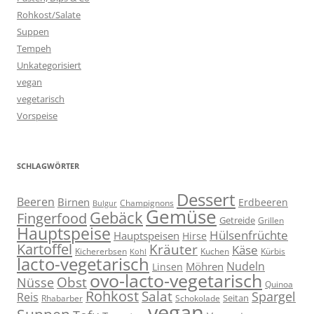
Rohkost/Salate
Suppen
Tempeh
Unkategorisiert
vegan
vegetarisch
Vorspeise
SCHLAGWÖRTER
Dessert
Beeren
Birnen
Erdbeeren
Champignons
Bulgur
Gemüse
Gebäck
Fingerfood
Getreide
Grillen
Hauptspeise
Hülsenfrüchte
Hauptspeisen
Hirse
Kartoffel
Kräuter
Käse
Kuchen
Kichererbsen
Kürbis
Kohl
lacto-vegetarisch
Nudeln
Möhren
Linsen
ovo-lacto-vegetarisch
Obst
Nüsse
Quinoa
Rohkost
Salat
Spargel
Reis
Seitan
Schokolade
Rhabarber
vegan