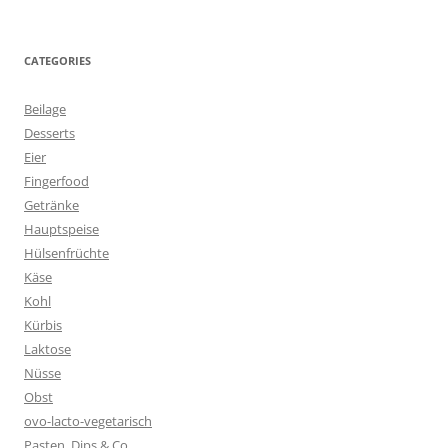
CATEGORIES
Beilage
Desserts
Eier
Fingerfood
Getränke
Hauptspeise
Hülsenfrüchte
Käse
Kohl
Kürbis
Laktose
Nüsse
Obst
ovo-lacto-vegetarisch
Pasten, Dips & Co