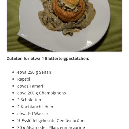
Zutaten für etwa 4 Blätterteigpastetchen:
etwa 250 g Seitan
Rapsöl
etwas Tamari
etwa 200 g Champignons
3 Schalotten
2 Knoblauchzehen
etwa ½ l Wasser
½ Esslöffel gekörnte Gemüsebrühe
30 g Alsan oder Pflanzenmargarine