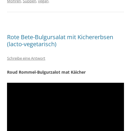
Möhren
,
Suppen
,
vegan
.
Rote Bete-Bulgursalat mit Kichererbsen
(lacto-vegetarisch)
Schreibe eine Antwort
Roud Rommel-Bulgurzalot mat Käicher