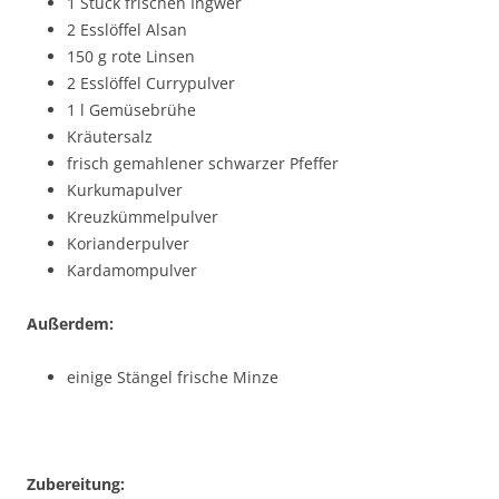
1 Stück frischen Ingwer
2 Esslöffel Alsan
150 g rote Linsen
2 Esslöffel Currypulver
1 l Gemüsebrühe
Kräutersalz
frisch gemahlener schwarzer Pfeffer
Kurkumapulver
Kreuzkümmelpulver
Korianderpulver
Kardamompulver
Außerdem:
einige Stängel frische Minze
Zubereitung: