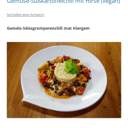
Gemüse-Süßkartoffelchili mit Hirse (vegan)
Schreibe eine Antwort
Geméis-Séissgromperenchili mat Hiergem