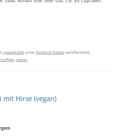
e, Salat, Auflauf usw. oder süß, z.B. als Cupcakes,
on
veggietable
unter
Rohkost/Salate
veröffentlicht.
rtoffeln
,
vegan
.
 mit Hirse (vegan)
ergem