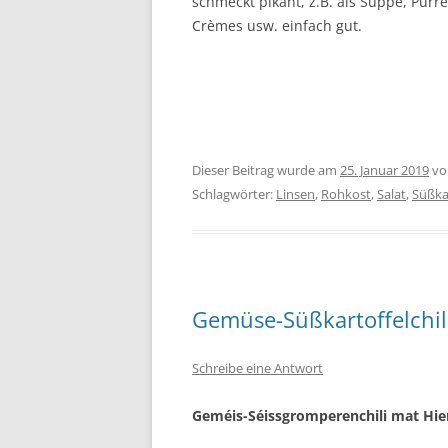
schmeckt pikant, z.B. als Suppe, Pürre
Crèmes usw. einfach gut.
Dieser Beitrag wurde am
25. Januar 2019
v
Schlagwörter:
Linsen
,
Rohkost
,
Salat
,
Süßka
Gemüse-Süßkartoffelchili
Schreibe eine Antwort
Geméis-Séissgromperenchili mat Hi