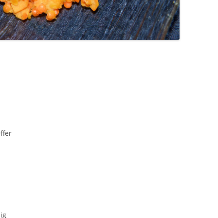
ffer
ig