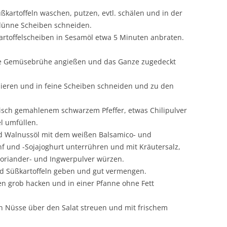
üßkartoffeln waschen, putzen, evtl. schälen und in der
 dünne Scheiben schneiden.
kartoffelscheiben in Sesamöl etwa 5 Minuten anbraten.
die Gemüsebrühe angießen und das Ganze zugedeckt
bieren und in feine Scheiben schneiden und zu den
risch gemahlenem schwarzem Pfeffer, etwas Chilipulver
l umfüllen.
 Walnussöl mit dem weißen Balsamico- und
f und -Sojajoghurt unterrühren und mit Kräutersalz,
 Koriander- und Ingwerpulver würzen.
nd Süßkartoffeln geben und gut vermengen.
n grob hacken und in einer Pfanne ohne Fett
n Nüsse über den Salat streuen und mit frischem