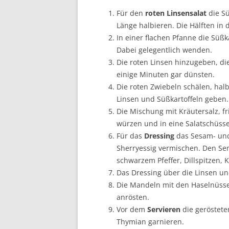
Für den
roten Linsensalat
die S
Länge halbieren. Die Hälften in
In einer flachen Pfanne die Süß
Dabei gelegentlich wenden.
Die roten Linsen hinzugeben, 
einige Minuten gar dünsten.
Die roten Zwiebeln schälen, hal
Linsen und Süßkartoffeln geben.
Die Mischung mit Kräutersalz, f
würzen und in eine Salatschüsse
Für das
Dressing
das Sesam- und
Sherryessig vermischen. Den Sen
schwarzem Pfeffer, Dillspitzen,
Das Dressing über die Linsen u
Die Mandeln mit den Haselnüsse
anrösten.
Vor dem
Servieren
die geröstete
Thymian garnieren.