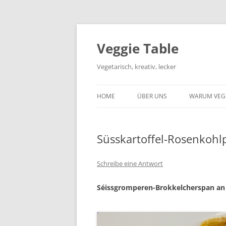
Zum
Inhalt
springen
Veggie Table
Vegetarisch, kreativ, lecker
HOME
ÜBER UNS
WARUM VEG
Süsskartoffel-Rosenkohl
Schreibe eine Antwort
Séissgromperen-Brokkelcherspan an