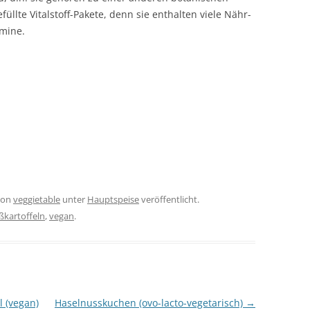
efüllte Vitalstoff-Pakete, denn sie enthalten viele Nähr-
amine.
on
veggietable
unter
Hauptspeise
veröffentlicht.
ßkartoffeln
,
vegan
.
 (vegan)
Haselnusskuchen (ovo-lacto-vegetarisch)
→