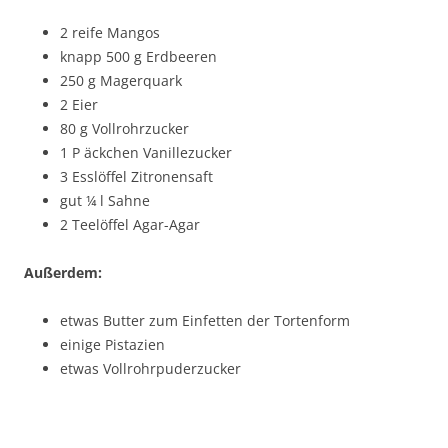
2 reife Mangos
knapp 500 g Erdbeeren
250 g Magerquark
2 Eier
80 g Vollrohrzucker
1 P äckchen Vanillezucker
3 Esslöffel Zitronensaft
gut ¼ l Sahne
2 Teelöffel Agar-Agar
Außerdem:
etwas Butter zum Einfetten der Tortenform
einige Pistazien
etwas Vollrohrpuderzucker