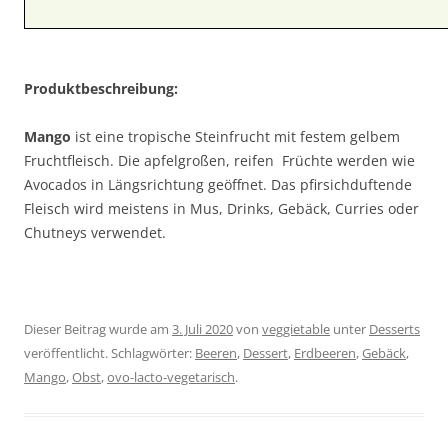
Produktbeschreibung:
Mango
ist eine tropische Steinfrucht mit festem gelbem
Fruchtfleisch. Die apfelgroßen, reifen Früchte werden wie
Avocados in Längsrichtung geöffnet. Das pfirsichduftende
Fleisch wird meistens in Mus, Drinks, Gebäck, Curries oder
Chutneys verwendet.
Dieser Beitrag wurde am
3. Juli 2020
von
veggietable
unter
Desserts
veröffentlicht. Schlagwörter:
Beeren
,
Dessert
,
Erdbeeren
,
Gebäck
,
Mango
,
Obst
,
ovo-lacto-vegetarisch
.