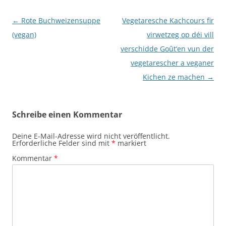
Beitragsnavigation
←
Rote Buchweizensuppe
Vegetaresche Kachcours fir
(vegan)
virwetzeg op déi vill
verschidde Goût‘en vun der
vegetarescher a veganer
Kichen ze machen
→
Schreibe einen Kommentar
Deine E-Mail-Adresse wird nicht veröffentlicht.
Erforderliche Felder sind mit
*
markiert
Kommentar
*