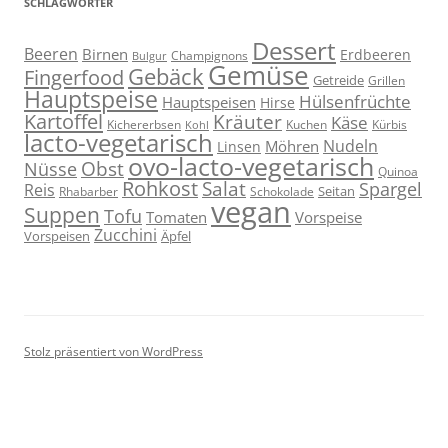
SCHLAGWÖRTER
Dessert
Beeren
Birnen
Erdbeeren
Champignons
Bulgur
Gemüse
Gebäck
Fingerfood
Getreide
Grillen
Hauptspeise
Hülsenfrüchte
Hauptspeisen
Hirse
Kartoffel
Kräuter
Käse
Kuchen
Kichererbsen
Kürbis
Kohl
lacto-vegetarisch
Nudeln
Möhren
Linsen
ovo-lacto-vegetarisch
Obst
Nüsse
Quinoa
Rohkost
Salat
Spargel
Reis
Seitan
Schokolade
Rhabarber
vegan
Suppen
Tofu
Tomaten
Vorspeise
Zucchini
Vorspeisen
Äpfel
Stolz präsentiert von WordPress