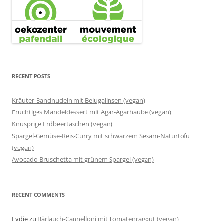
RECENT POSTS
Kräuter-Bandnudeln mit Belugalinsen (vegan)
Fruchtiges Mandeldessert mit Agar-Agarhaube (vegan)
Knusprige Erdbeertaschen (vegan)
Spargel-Gemüse-Reis-Curry mit schwarzem Sesam-Naturtofu
(vegan)
Avocado-Bruschetta mit grünem Spargel (vegan)
RECENT COMMENTS
Lydie
zu
Bärlauch-Cannelloni mit Tomatenragout (vegan)