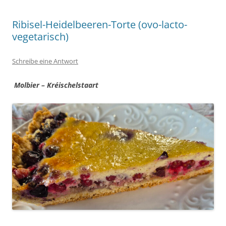
Ribisel-Heidelbeeren-Torte (ovo-lacto-
vegetarisch)
Schreibe eine Antwort
Molbier – Kréischelstaart