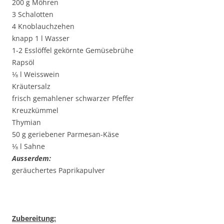
200 g Möhren
3 Schalotten
4 Knoblauchzehen
knapp 1 l Wasser
1-2 Esslöffel gekörnte Gemüsebrühe
Rapsöl
⅛ l Weisswein
Kräutersalz
frisch gemahlener schwarzer Pfeffer
Kreuzkümmel
Thymian
50 g geriebener Parmesan-Käse
⅛ l Sahne
Ausserdem:
geräuchertes Paprikapulver
Zubereitung: