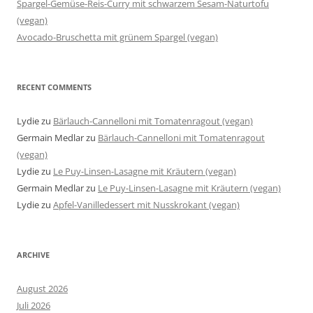
Spargel-Gemüse-Reis-Curry mit schwarzem Sesam-Naturtofu
(vegan)
Avocado-Bruschetta mit grünem Spargel (vegan)
RECENT COMMENTS
Lydie
zu
Bärlauch-Cannelloni mit Tomatenragout (vegan)
Germain Medlar
zu
Bärlauch-Cannelloni mit Tomatenragout
(vegan)
Lydie
zu
Le Puy-Linsen-Lasagne mit Kräutern (vegan)
Germain Medlar
zu
Le Puy-Linsen-Lasagne mit Kräutern (vegan)
Lydie
zu
Apfel-Vanilledessert mit Nusskrokant (vegan)
ARCHIVE
August 2026
Juli 2026