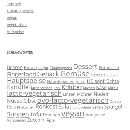
Tempeh
Unkategorisiert
vegan
vegetarisch
Vorspeise
SCHLAGWÖRTER
Dessert
Beeren
Birnen
Erdbeeren
Champignons
Bulgur
Gemüse
Gebäck
Fingerfood
Getreide
Grillen
Hauptspeise
Hülsenfrüchte
Hauptspeisen
Hirse
Kartoffel
Kräuter
Käse
Kuchen
Kichererbsen
Kürbis
Kohl
lacto-vegetarisch
Nudeln
Möhren
Linsen
ovo-lacto-vegetarisch
Obst
Nüsse
Quinoa
Rohkost
Salat
Spargel
Reis
Seitan
Schokolade
Rhabarber
vegan
Suppen
Tofu
Tomaten
Vorspeise
Zucchini
Vorspeisen
Äpfel