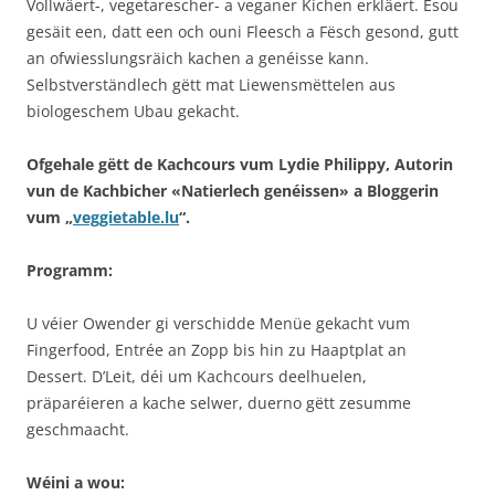
Vollwäert-, vegetarescher- a veganer Kichen erkläert. Esou
gesäit een, datt een och ouni Fleesch a Fësch gesond, gutt
an ofwiesslungsräich kachen a genéisse kann.
Selbstverständlech gëtt mat Liewensmëttelen aus
biologeschem Ubau gekacht.
Ofgehale gëtt de Kachcours vum Lydie Philippy, Autorin
vun de Kachbicher «Natierlech genéissen» a Bloggerin
vum „
veggietable.lu
“.
Programm:
U véier Owender gi verschidde Menüe gekacht vum
Fingerfood, Entrée an Zopp bis hin zu Haaptplat an
Dessert. D’Leit, déi um Kachcours deelhuelen,
präparéieren a kache selwer, duerno gëtt zesumme
geschmaacht.
Wéini a wou: