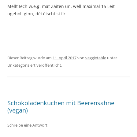
Mëllt Iech w.e.g. mat Zäiten un, wëll maximal 15 Leit
ugeholl ginn, déi éischt si fir.
Dieser Beitrag wurde am
11. April 2017
von
veggietable
unter
Unkategorisiert
veröffentlicht.
Schokoladenkuchen mit Beerensahne
(vegan)
Schreibe eine Antwort