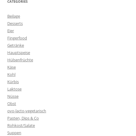
CATEGORIES
Beilage
Desserts
Eier
Fingerfood
Getränke
Hauptspeise
Hülsenfrüchte
Käse
Kohl
Kürbis
Laktose
Nüsse
Obst
ovo-lacto-vegetarisch
Pasten, Dips & Co
Rohkost/Salate
Suppen