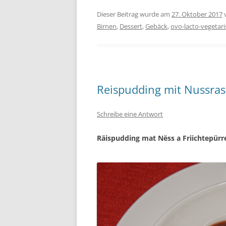
Dieser Beitrag wurde am
27. Oktober 2017
Birnen
,
Dessert
,
Gebäck
,
ovo-lacto-vegetari
Reispudding mit Nussras
Schreibe eine Antwort
Räispudding mat Nëss a Friichtepürr