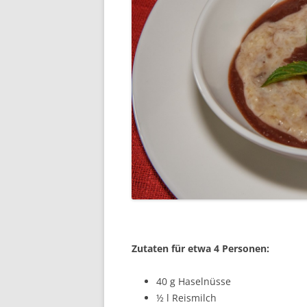
Zutaten für etwa 4 Personen:
40 g Haselnüsse
½ l Reismilch