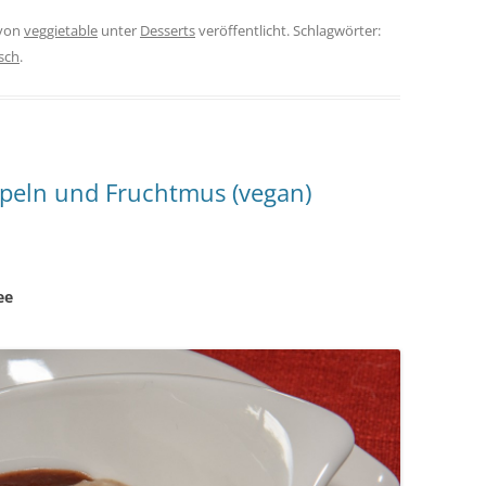
von
veggietable
unter
Desserts
veröffentlicht. Schlagwörter:
sch
.
peln und Fruchtmus (vegan)
ee