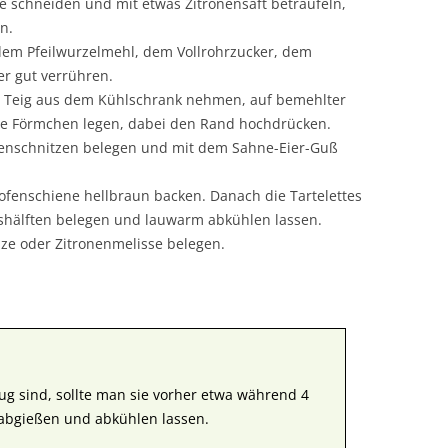
ze schneiden und mit etwas Zitronensaft beträufeln,
n.
dem Pfeilwurzelmehl, dem Vollrohrzucker, dem
r gut verrühren.
en Teig aus dem Kühlschrank nehmen, auf bemehlter
die Förmchen legen, dabei den Rand hochdrücken.
nenschnitzen belegen und mit dem Sahne-Eier-Guß
ofenschiene hellbraun backen. Danach die Tartelettes
hälften belegen und lauwarm abkühlen lassen.
ze oder Zitronenmelisse belegen.
ug sind, sollte man sie vorher etwa während 4
abgießen und abkühlen lassen.