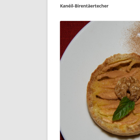
Kanéil-Birentäertecher