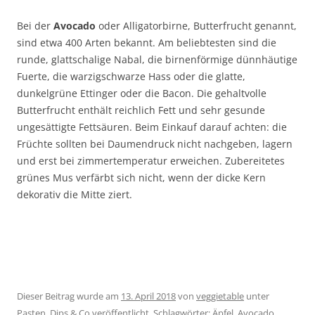
Bei der
Avocado
oder Alligatorbirne, Butterfrucht genannt,
sind etwa 400 Arten bekannt. Am beliebtesten sind die
runde, glattschalige Nabal, die birnenförmige dünnhäutige
Fuerte, die warzigschwarze Hass oder die glatte,
dunkelgrüne Ettinger oder die Bacon. Die gehaltvolle
Butterfrucht enthält reichlich Fett und sehr gesunde
ungesättigte Fettsäuren. Beim Einkauf darauf achten: die
Früchte sollten bei Daumendruck nicht nachgeben, lagern
und erst bei zimmertemperatur erweichen. Zubereitetes
grünes Mus verfärbt sich nicht, wenn der dicke Kern
dekorativ die Mitte ziert.
Dieser Beitrag wurde am
13. April 2018
von
veggietable
unter
Pasten, Dips & Co
veröffentlicht. Schlagwörter:
Äpfel
,
Avocado
,