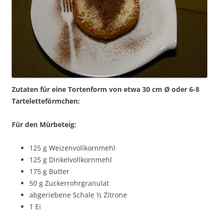
Zutaten für eine Tortenform von etwa 30 cm
Ø oder 6-8
Tarteletteförmchen:
Für den Mürbeteig:
125 g Weizenvollkornmehl
125 g Dinkelvollkornmehl
175 g Butter
50 g Zuckerrohrgranulat
abgeriebene Schale ½ Zitrone
1 Ei