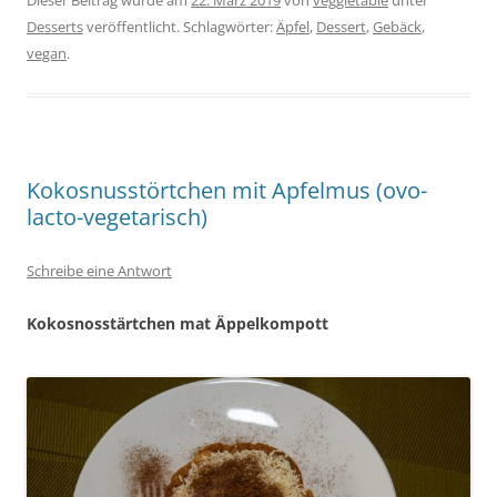
Dieser Beitrag wurde am
22. März 2019
von
veggietable
unter
Desserts
veröffentlicht. Schlagwörter:
Äpfel
,
Dessert
,
Gebäck
,
vegan
.
Kokosnusstörtchen mit Apfelmus (ovo-
lacto-vegetarisch)
Schreibe eine Antwort
Kokosnosstärtchen mat Äppelkompott