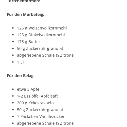
Törtchenformen:
Für den Mürbeteig:
125 g Weizenvollkornmehl
125 g Dinkelvollkornmehl
175 g Butter
50 g Zuckerrohrgranulat
abgeriebene Schale ½ Zitrone
1 Ei
Für den Belag:
etwa 3 Äpfel
1-2 Esslöffel Apfelsaft
200 g Kokosraspeln
50 g Zuckerrohrgranulat
1 Päckchen Vanillezucker
abgeriebene Schale ½ Zitrone