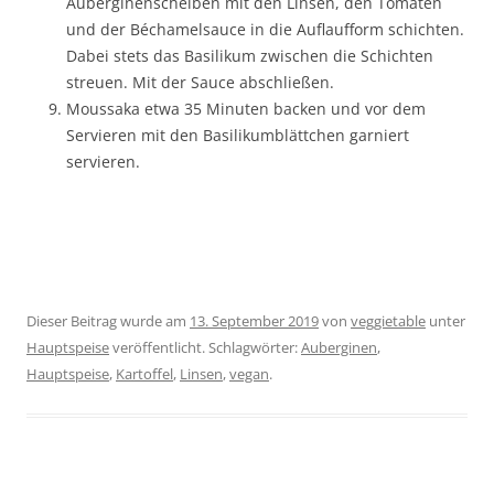
Auberginenscheiben mit den Linsen, den Tomaten
und der Béchamelsauce in die Auflaufform schichten.
Dabei stets das Basilikum zwischen die Schichten
streuen. Mit der Sauce abschließen.
Moussaka etwa 35 Minuten backen und vor dem
Servieren mit den Basilikumblättchen garniert
servieren.
Dieser Beitrag wurde am
13. September 2019
von
veggietable
unter
Hauptspeise
veröffentlicht. Schlagwörter:
Auberginen
,
Hauptspeise
,
Kartoffel
,
Linsen
,
vegan
.