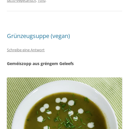
lacto-vegetarisch
,
Tofu
.
Grünzeugsuppe (vegan)
Schreibe eine Antwort
Geméiszopp aus gréngem Geleefs