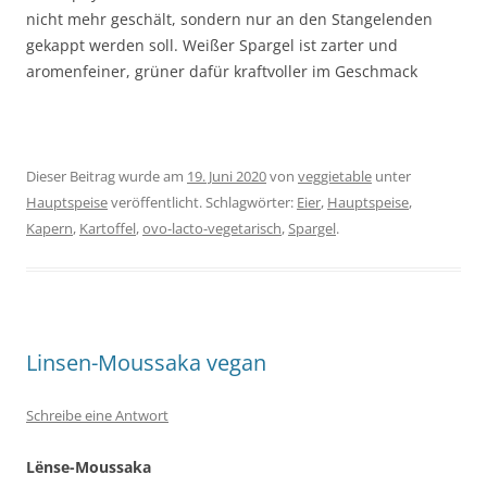
nicht mehr geschält, sondern nur an den Stangelenden
gekappt werden soll. Weißer Spargel ist zarter und
aromenfeiner, grüner dafür kraftvoller im Geschmack
Dieser Beitrag wurde am
19. Juni 2020
von
veggietable
unter
Hauptspeise
veröffentlicht. Schlagwörter:
Eier
,
Hauptspeise
,
Kapern
,
Kartoffel
,
ovo-lacto-vegetarisch
,
Spargel
.
Linsen-Moussaka vegan
Schreibe eine Antwort
Lënse-Moussaka