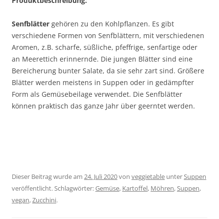
Produktbeschreibung:
Senfblätter
gehören zu den Kohlpflanzen. Es gibt
verschiedene Formen von Senfblättern, mit verschiedenen
Aromen, z.B. scharfe, süßliche, pfeffrige, senfartige oder
an Meerettich erinnernde. Die jungen Blätter sind eine
Bereicherung bunter Salate, da sie sehr zart sind. Größere
Blätter werden meistens in Suppen oder in gedämpfter
Form als Gemüsebeilage verwendet. Die Senfblätter
können praktisch das ganze Jahr über geerntet werden.
Dieser Beitrag wurde am
24. Juli 2020
von
veggietable
unter
Suppen
veröffentlicht. Schlagwörter:
Gemüse
,
Kartoffel
,
Möhren
,
Suppen
,
vegan
,
Zucchini
.