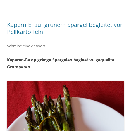
Kapern-Ei auf grünem Spargel begleitet von
Pellkartoffeln
Schreibe eine Antwort
Kaperen-Ee op grénge Spargelen
begleet vu gequellte
Gromperen