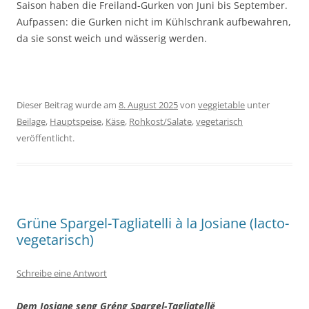
Saison haben die Freiland-Gurken von Juni bis September.
Aufpassen: die Gurken nicht im Kühlschrank aufbewahren,
da sie sonst weich und wässerig werden.
Dieser Beitrag wurde am
8. August 2025
von
veggietable
unter
Beilage
,
Hauptspeise
,
Käse
,
Rohkost/Salate
,
vegetarisch
veröffentlicht.
Grüne Spargel-Tagliatelli à la Josiane (lacto-
vegetarisch)
Schreibe eine Antwort
Dem Josiane seng Gréng Spargel-Tagliatellë