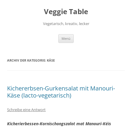
Zum
Inhalt
Veggie Table
springen
Vegetarisch, kreativ, lecker
Menü
ARCHIV DER KATEGORIE:
KÄSE
Kichererbsen-Gurkensalat mit Manouri-
Käse (lacto-vegetarisch)
Schreibe eine Antwort
Kicherierbessen-Kornischongszalot mat Manouri-Kéis