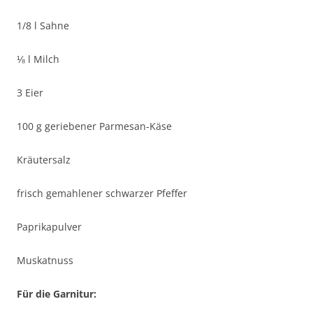
1/8 l Sahne
⅛ l Milch
3 Eier
100 g geriebener Parmesan-Käse
Kräutersalz
frisch gemahlener schwarzer Pfeffer
Paprikapulver
Muskatnuss
Für die Garnitur: