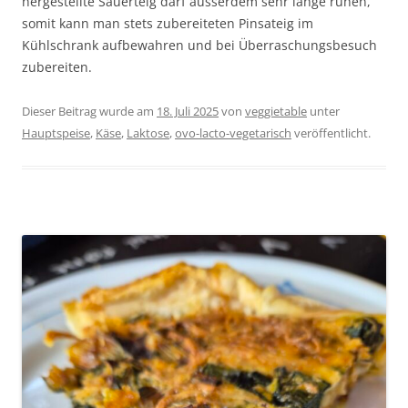
hergestellte Sauerteig darf ausserdem sehr lange ruhen,
somit kann man stets zubereiteten Pinsateig im
Kühlschrank aufbewahren und bei Überraschungsbesuch
zubereiten.
Dieser Beitrag wurde am
18. Juli 2025
von
veggietable
unter
Hauptspeise
,
Käse
,
Laktose
,
ovo-lacto-vegetarisch
veröffentlicht.