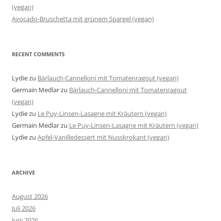
(vegan)
Avocado-Bruschetta mit grünem Spargel (vegan)
RECENT COMMENTS
Lydie
zu
Bärlauch-Cannelloni mit Tomatenragout (vegan)
Germain Medlar
zu
Bärlauch-Cannelloni mit Tomatenragout
(vegan)
Lydie
zu
Le Puy-Linsen-Lasagne mit Kräutern (vegan)
Germain Medlar
zu
Le Puy-Linsen-Lasagne mit Kräutern (vegan)
Lydie
zu
Apfel-Vanilledessert mit Nusskrokant (vegan)
ARCHIVE
August 2026
Juli 2026
Juni 2026