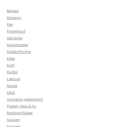
Beilage
Desserts
Eier
Fingerfood
Getränke
Hauptspeise
Hülsenfrüchte
Käse
Kohl
Kürbis
Laktose
Nüsse
Obst
ovo-lacto-vegetarisch
Pasten, Dips & Co
Rohkost/Salate
Suppen
Tempeh