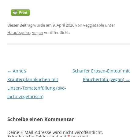
Dieser Beitrag wurde am
9. April 2026
von
veggietable
unter
Hauptspeise
,
vegan
veröffentlicht.
Beitragsnavigation
←
Anne’s
Scharfer Erbsen-Eintopf mit
Kräuterpfannkuchen mit
Räuchertofu (vegan)
→
Linsen-Tomatenfüllung (ovo-
lacto-vegetarisch)
Schreibe einen Kommentar
Deine E-Mail-Adresse wird nicht veröffentlicht.
Erforderliche Felder sind mit
*
markiert