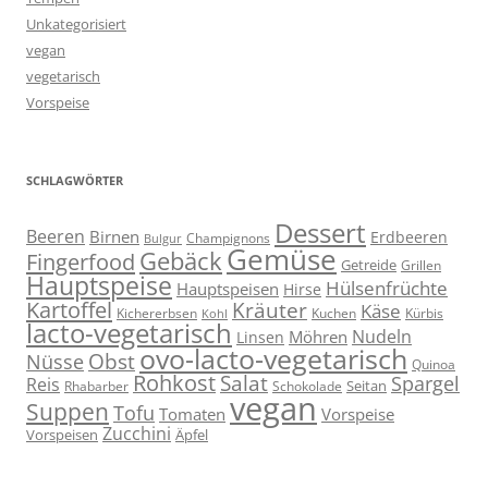
Unkategorisiert
vegan
vegetarisch
Vorspeise
SCHLAGWÖRTER
Dessert
Beeren
Birnen
Erdbeeren
Champignons
Bulgur
Gemüse
Gebäck
Fingerfood
Getreide
Grillen
Hauptspeise
Hülsenfrüchte
Hauptspeisen
Hirse
Kartoffel
Kräuter
Käse
Kuchen
Kichererbsen
Kürbis
Kohl
lacto-vegetarisch
Nudeln
Möhren
Linsen
ovo-lacto-vegetarisch
Obst
Nüsse
Quinoa
Rohkost
Salat
Spargel
Reis
Seitan
Schokolade
Rhabarber
vegan
Suppen
Tofu
Tomaten
Vorspeise
Zucchini
Vorspeisen
Äpfel