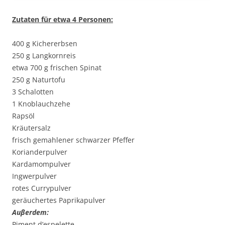
Zutaten für etwa 4 Personen:
400 g Kichererbsen
250 g Langkornreis
etwa 700 g frischen Spinat
250 g Naturtofu
3 Schalotten
1 Knoblauchzehe
Rapsöl
Kräutersalz
frisch gemahlener schwarzer Pfeffer
Korianderpulver
Kardamompulver
Ingwerpulver
rotes Currypulver
geräuchertes Paprikapulver
Auβerdem:
Piment d’espelette