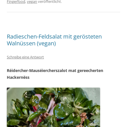
Fingerfood
,
vegan
veröffentlicht.
Radieschen-Feldsalat mit gerösteten
Walnüssen (vegan)
Schreibe eine Antwort
Réidercher-Mauséiercherszalot mat gereecherten
Hackernëss