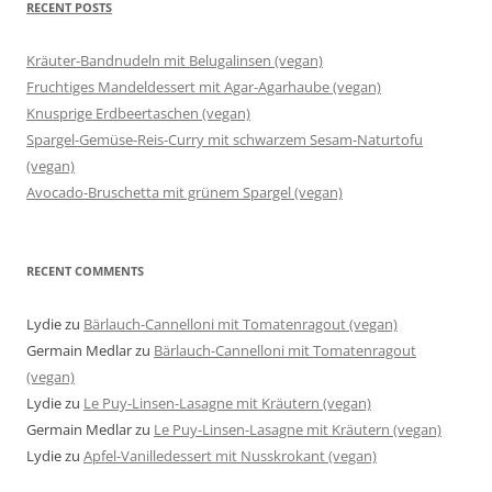
RECENT POSTS
Kräuter-Bandnudeln mit Belugalinsen (vegan)
Fruchtiges Mandeldessert mit Agar-Agarhaube (vegan)
Knusprige Erdbeertaschen (vegan)
Spargel-Gemüse-Reis-Curry mit schwarzem Sesam-Naturtofu
(vegan)
Avocado-Bruschetta mit grünem Spargel (vegan)
RECENT COMMENTS
Lydie
zu
Bärlauch-Cannelloni mit Tomatenragout (vegan)
Germain Medlar
zu
Bärlauch-Cannelloni mit Tomatenragout
(vegan)
Lydie
zu
Le Puy-Linsen-Lasagne mit Kräutern (vegan)
Germain Medlar
zu
Le Puy-Linsen-Lasagne mit Kräutern (vegan)
Lydie
zu
Apfel-Vanilledessert mit Nusskrokant (vegan)