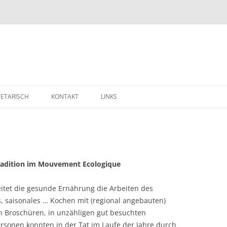
ETARISCH
KONTAKT
LINKS
Tradition im Mouvement Ecologique
eitet die gesunde Ernährung die Arbeiten des
 saisonales … Kochen mit (regional angebauten)
n Broschüren, in unzähligen gut besuchten
rsonen konnten in der Tat im Laufe der Jahre durch