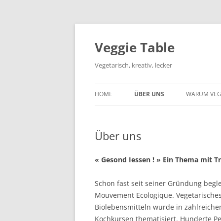
Zum
Inhalt
springen
Veggie Table
Vegetarisch, kreativ, lecker
HOME
ÜBER UNS
WARUM VEG
Über uns
« Gesond Iessen ! » Ein Thema mit 
Schon fast seit seiner Gründung begl
Mouvement Ecologique. Vegetarisches,
Biolebensmitteln wurde in zahlreiche
Kochkursen thematisiert. Hunderte Pe