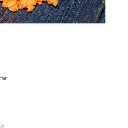
ffer
ig