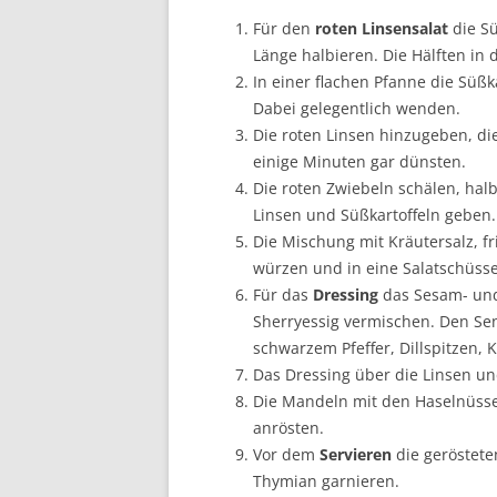
Für den
roten Linsensalat
die S
Länge halbieren. Die Hälften in
In einer flachen Pfanne die Süß
Dabei gelegentlich wenden.
Die roten Linsen hinzugeben, 
einige Minuten gar dünsten.
Die roten Zwiebeln schälen, hal
Linsen und Süßkartoffeln geben.
Die Mischung mit Kräutersalz, f
würzen und in eine Salatschüsse
Für das
Dressing
das Sesam- und
Sherryessig vermischen. Den Sen
schwarzem Pfeffer, Dillspitzen,
Das Dressing über die Linsen u
Die Mandeln mit den Haselnüsse
anrösten.
Vor dem
Servieren
die geröstete
Thymian garnieren.