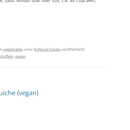
e, Salat, Auflauf usw. oder süß, z.B. als Cupcakes,
on
veggietable
unter
Rohkost/Salate
veröffentlicht.
rtoffeln
,
vegan
.
uiche (vegan)