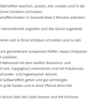
üßkartoffeln waschen, putzen, evtl. schälen und in der
 dünne Scheiben schneiden.
kartoffelscheiben in Sesamöl etwa 5 Minuten anbraten.
die Gemüsebrühe angießen und das Ganze zugedeckt
bieren und in feine Scheiben schneiden und zu den
risch gemahlenem schwarzem Pfeffer, etwas Chilipulver
l umfüllen.
 Walnussöl mit dem weißen Balsamico- und
f und -Sojajoghurt unterrühren und mit Kräutersalz,
 Koriander- und Ingwerpulver würzen.
nd Süßkartoffeln geben und gut vermengen.
n grob hacken und in einer Pfanne ohne Fett
n Nüsse über den Salat streuen und mit frischem