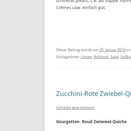
schmeckt pikant, z.B. als Suppe, Pürre
Crèmes usw. einfach gut.
Dieser Beitrag wurde am
25. Januar 2019
v
Schlagwörter:
Linsen
,
Rohkost
,
Salat
,
Süßka
Zucchini-Rote Zwiebel-Q
Schreibe eine Antwort
Gourgetten- Roud Zwiwwel-Quiche