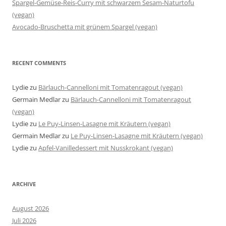
Spargel-Gemüse-Reis-Curry mit schwarzem Sesam-Naturtofu
(vegan)
Avocado-Bruschetta mit grünem Spargel (vegan)
RECENT COMMENTS
Lydie
zu
Bärlauch-Cannelloni mit Tomatenragout (vegan)
Germain Medlar
zu
Bärlauch-Cannelloni mit Tomatenragout
(vegan)
Lydie
zu
Le Puy-Linsen-Lasagne mit Kräutern (vegan)
Germain Medlar
zu
Le Puy-Linsen-Lasagne mit Kräutern (vegan)
Lydie
zu
Apfel-Vanilledessert mit Nusskrokant (vegan)
ARCHIVE
August 2026
Juli 2026