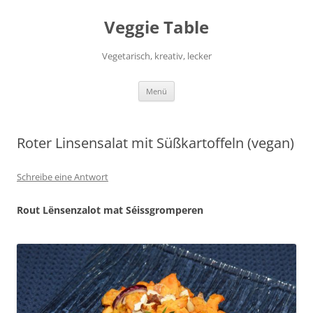
Zum
Inhalt
Veggie Table
springen
Vegetarisch, kreativ, lecker
Menü
Roter Linsensalat mit Süßkartoffeln (vegan)
Schreibe eine Antwort
Rout Lënsenzalot mat Séissgromperen