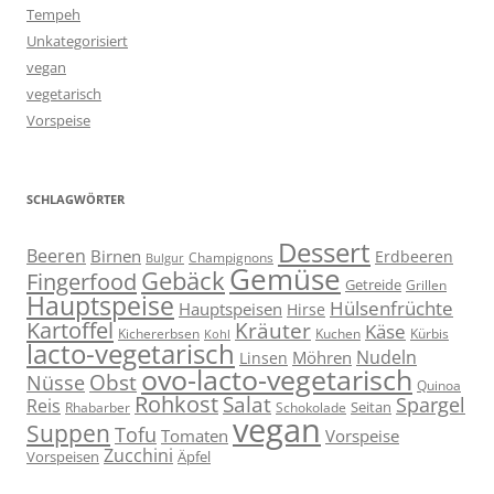
Tempeh
Unkategorisiert
vegan
vegetarisch
Vorspeise
SCHLAGWÖRTER
Dessert
Beeren
Birnen
Erdbeeren
Champignons
Bulgur
Gemüse
Gebäck
Fingerfood
Getreide
Grillen
Hauptspeise
Hülsenfrüchte
Hauptspeisen
Hirse
Kartoffel
Kräuter
Käse
Kuchen
Kichererbsen
Kürbis
Kohl
lacto-vegetarisch
Nudeln
Möhren
Linsen
ovo-lacto-vegetarisch
Obst
Nüsse
Quinoa
Rohkost
Salat
Spargel
Reis
Seitan
Schokolade
Rhabarber
vegan
Suppen
Tofu
Tomaten
Vorspeise
Zucchini
Vorspeisen
Äpfel