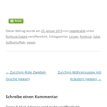
Dieser Beitrag wurde am
25. Januar 2019
von
veggietable
unter
Rohkost/Salate
veröffentlicht. Schlagwörter:
Linsen
,
Rohkost
,
Salat
,
Süßkartoffeln
,
vegan
.
Beitragsnavigation
←
Zucchini-Rote Zwiebel-
Zucchini-Möhrensuppe mit
Quiche (vegan)
Kräutern (vegan)
→
Schreibe einen Kommentar
Deine E-Mail-Adresse wird nicht veröffentlicht.