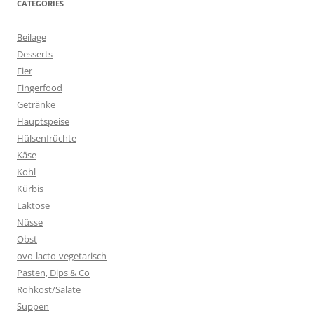
CATEGORIES
Beilage
Desserts
Eier
Fingerfood
Getränke
Hauptspeise
Hülsenfrüchte
Käse
Kohl
Kürbis
Laktose
Nüsse
Obst
ovo-lacto-vegetarisch
Pasten, Dips & Co
Rohkost/Salate
Suppen