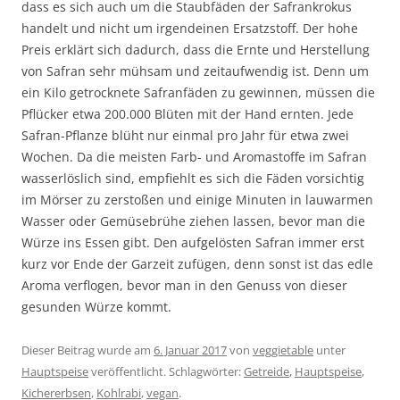
dass es sich auch um die Staubfäden der Safrankrokus
handelt und nicht um irgendeinen Ersatzstoff. Der hohe
Preis erklärt sich dadurch, dass die Ernte und Herstellung
von Safran sehr mühsam und zeitaufwendig ist. Denn um
ein Kilo getrocknete Safranfäden zu gewinnen, müssen die
Pflücker etwa 200.000 Blüten mit der Hand ernten. Jede
Safran-Pflanze blüht nur einmal pro Jahr für etwa zwei
Wochen. Da die meisten Farb- und Aromastoffe im Safran
wasserlöslich sind, empfiehlt es sich die Fäden vorsichtig
im Mörser zu zerstoßen und einige Minuten in lauwarmen
Wasser oder Gemüsebrühe ziehen lassen, bevor man die
Würze ins Essen gibt. Den aufgelösten Safran immer erst
kurz vor Ende der Garzeit zufügen, denn sonst ist das edle
Aroma verflogen, bevor man in den Genuss von dieser
gesunden Würze kommt.
Dieser Beitrag wurde am
6. Januar 2017
von
veggietable
unter
Hauptspeise
veröffentlicht. Schlagwörter:
Getreide
,
Hauptspeise
,
Kichererbsen
,
Kohlrabi
,
vegan
.