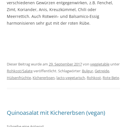
verschiedenen Gewürzen entgegenwirken, z.B. Fenchel,
Zimt, Koriander, Anis, Kreuzkümmel, Chili oder
Meerrettich. Auch Rotwein- und Balsamico-Essig
harmonisieren sehr gut mit der roten Rübe.
Dieser Beitrag wurde am
29. September 2017
von
veggietable
unter
Rohkost/Salate
veröffentlicht. Schlagwörter:
Bulgur
,
Getreide
,
Hülsenfrüchte
,
Kichererbsen
,
lacto-vegetarisch
,
Rohkost
,
Rote Bete
.
Quinoasalat mit Kichererbsen (vegan)
Schreibe eine Antwort