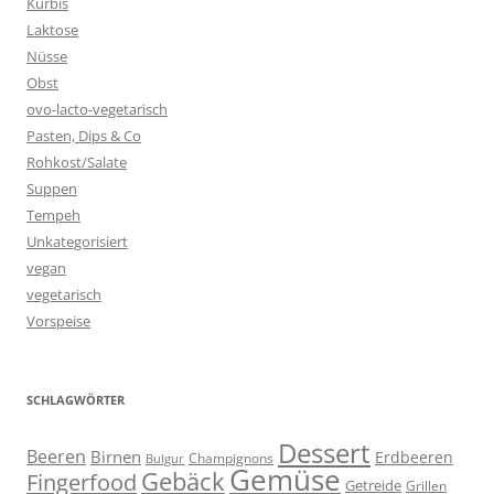
Kürbis
Laktose
Nüsse
Obst
ovo-lacto-vegetarisch
Pasten, Dips & Co
Rohkost/Salate
Suppen
Tempeh
Unkategorisiert
vegan
vegetarisch
Vorspeise
SCHLAGWÖRTER
Dessert
Beeren
Birnen
Erdbeeren
Champignons
Bulgur
Gemüse
Gebäck
Fingerfood
Getreide
Grillen