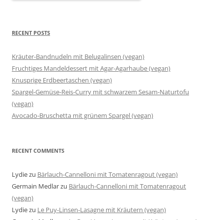
RECENT POSTS
Kräuter-Bandnudeln mit Belugalinsen (vegan)
Fruchtiges Mandeldessert mit Agar-Agarhaube (vegan)
Knusprige Erdbeertaschen (vegan)
Spargel-Gemüse-Reis-Curry mit schwarzem Sesam-Naturtofu
(vegan)
Avocado-Bruschetta mit grünem Spargel (vegan)
RECENT COMMENTS
Lydie
zu
Bärlauch-Cannelloni mit Tomatenragout (vegan)
Germain Medlar
zu
Bärlauch-Cannelloni mit Tomatenragout
(vegan)
Lydie
zu
Le Puy-Linsen-Lasagne mit Kräutern (vegan)