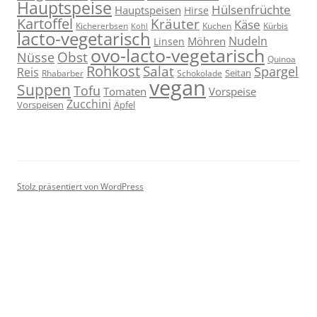
Hauptspeise
Hülsenfrüchte
Hauptspeisen
Hirse
Kartoffel
Kräuter
Käse
Kuchen
Kichererbsen
Kürbis
Kohl
lacto-vegetarisch
Nudeln
Möhren
Linsen
ovo-lacto-vegetarisch
Obst
Nüsse
Quinoa
Rohkost
Salat
Spargel
Reis
Seitan
Schokolade
Rhabarber
vegan
Suppen
Tofu
Tomaten
Vorspeise
Zucchini
Vorspeisen
Äpfel
Stolz präsentiert von WordPress