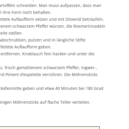
artoffeln schneiden. Man muss aufpassen, dass man
ll ihre Form noch behalten.
fettete Auflaufform setzen und mit Olivenöl beträufeln.
hlenem schwarzem Pfeffer würzen, die Rosmarinnadeln
ite stellen.
bschrubben, putzen und in längliche Stifte
fettete Auflaufform geben.
 entfernen, Knoblauch fein hacken und unter die
lz, frisch gemahlenem schwarzem Pfeffer, Ingwer-,
d Piment d’espelette verrühren. Die Möhrensticks
.
ackofenmitte geben und etwa 40 Minuten bei 180 Grad
einigen Möhrensticks auf flache Teller verteilen.