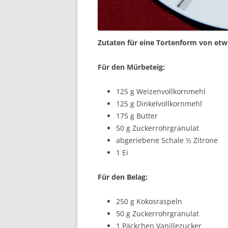
Zutaten für eine Tortenform von etw
Für den Mürbeteig:
125 g Weizenvollkornmehl
125 g Dinkelvollkornmehl
175 g Butter
50 g Zuckerrohrgranulat
abgeriebene Schale ½ Zitrone
1 Ei
Für den Belag:
250 g Kokosraspeln
50 g Zuckerrohrgranulat
1 Päckchen Vanillezucker