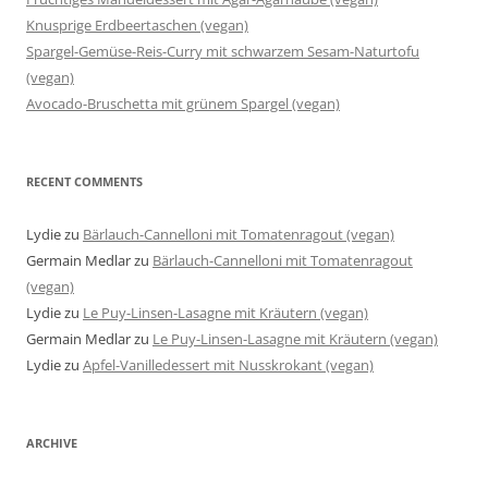
Knusprige Erdbeertaschen (vegan)
Spargel-Gemüse-Reis-Curry mit schwarzem Sesam-Naturtofu
(vegan)
Avocado-Bruschetta mit grünem Spargel (vegan)
RECENT COMMENTS
Lydie
zu
Bärlauch-Cannelloni mit Tomatenragout (vegan)
Germain Medlar
zu
Bärlauch-Cannelloni mit Tomatenragout
(vegan)
Lydie
zu
Le Puy-Linsen-Lasagne mit Kräutern (vegan)
Germain Medlar
zu
Le Puy-Linsen-Lasagne mit Kräutern (vegan)
Lydie
zu
Apfel-Vanilledessert mit Nusskrokant (vegan)
ARCHIVE