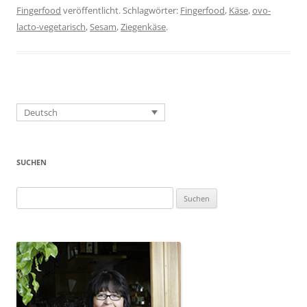
Fingerfood
veröffentlicht. Schlagwörter:
Fingerfood
,
Käse
,
ovo-
lacto-vegetarisch
,
Sesam
,
Ziegenkäse
.
Deutsch
SUCHEN
Suchen
nach: