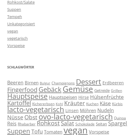
Rohkost/Salate
Suppen
Tempeh
Unkategorisiert
vegan
vegetarisch
Vorspeise
SCHLAGWÖRTER
Dessert
Beeren
Birnen
Erdbeeren
Champignons
Bulgur
Gemüse
Gebäck
Fingerfood
Getreide
Grillen
Hauptspeise
Hülsenfrüchte
Hauptspeisen
Hirse
Kartoffel
Kräuter
Käse
Kuchen
Kichererbsen
Kürbis
Kohl
lacto-vegetarisch
Nudeln
Möhren
Linsen
ovo-lacto-vegetarisch
Obst
Nüsse
Quinoa
Rohkost
Salat
Spargel
Reis
Seitan
Schokolade
Rhabarber
vegan
Suppen
Tofu
Tomaten
Vorspeise