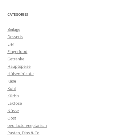
CATEGORIES
Beilage
Desserts
Eier
Fingerfood
Getränke
Hauptspeise
Hülsenfrüchte
Käse
Kohl
Kürbis
Laktose
Nüsse
Obst
ovo-lacto-vegetarisch
Pasten, Dips & Co